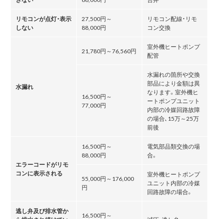
リモコンが点灯・表示
27,500円～
リモコン配線・リモ
しない
88,000円
コン交換
室外機ヒートポンプ
21,780円～76,560円
配管
水漏れの箇所や交換
部品により金額は異
水漏れ
なります。室外機ヒ
16,500円～
ートポンプユニット
77,000円
内部の冷媒回路故障
の場合､15万～25万
前後
16,500円～
電気部品類交換の場
88,000円
合。
エラーコードがリモ
コンに表示される
室外機ヒートポンプ
55,000円～176,000
ユニット内部の冷媒
円
回路故障の場合。
逃し弁及び排水管か
16,500円～