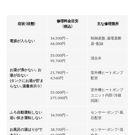
修理料金目安
症状（状態）
主な修理箇所
（税込）
16,500円～
制御基盤、漏電遮断
電源が入らない
66,000円
器・配線
33,000円～
混合弁
95,700円
お湯が沸かない。お
21,780円～
室外機ヒートポンプ
湯が出ない
6,560円
配管
(タンクにお湯が貯ま
らない､湯量表示０）
室外機ヒートポンプ
55,000円～
ユニット内部（冷媒
275,000円
回路）
ふろ自動運転しない
センサー・ポンプ・風
16,500円～
追い炊き運転しない
呂配管
お風呂の湯はりがで
18,700円～
センサー・ポンプ・混
きない
66,000円
合弁