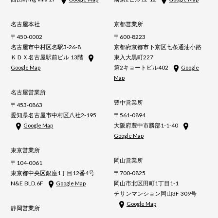
名古屋本社
京都営業所
〒450-0002
〒600-8223
名古屋市中村区名駅3-26-8
京都府京都市下京区七条通油小路
ＫＤＸ名古屋駅前ビル 13階
東入大黒町227
第2キョートビル402
Google Map
Google
Map
名古屋営業所
豊中営業所
〒453-0863
愛知県名古屋市中村区八社2-195
〒561-0894
大阪府豊中市勝部1-1-40
Google Map
Google Map
東京営業所
岡山営業所
〒104-0061
東京都中央区銀座1丁目12番4号
〒700-0825
N&E BLD.6F
岡山市北区田町1丁目1-1
Google Map
チサンマンション岡山3F 309号
Google Map
静岡営業所