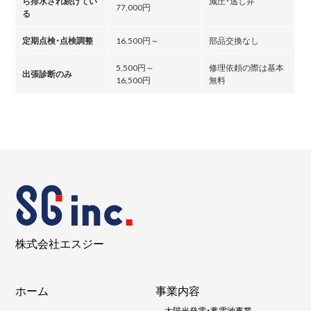
ら排水され続けてい
減圧・逃し弁
77,000円
る
定期点検・点検調整
16,500円～
部品交換なし
5,500円～
修理依頼の際は基本
出張診断のみ
16,500円
無料
株式会社エスジー
ホーム
事業内容
-
太陽光発電・蓄電池事業