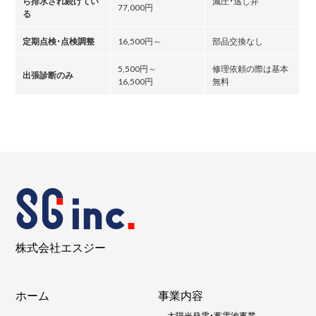
ら排水され続けてい
減圧・逃し弁
77,000円
る
定期点検・点検調整
16,500円～
部品交換なし
5,500円～
修理依頼の際は基本
出張診断のみ
16,500円
無料
株式会社エスジー
ホーム
事業内容
-
太陽光発電・蓄電池事業