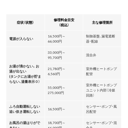
修理料金目安
症状（状態）
主な修理箇所
（税込）
16,500円～
制御基盤、漏電遮断
電源が入らない
66,000円
器・配線
33,000円～
混合弁
95,700円
お湯が沸かない。お
21,780円～
室外機ヒートポンプ
湯が出ない
6,560円
配管
(タンクにお湯が貯ま
らない､湯量表示０）
室外機ヒートポンプ
55,000円～
ユニット内部（冷媒
275,000円
回路）
ふろ自動運転しない
センサー・ポンプ・風
16,500円～
追い炊き運転しない
呂配管
お風呂の湯はりがで
18,700円～
センサー・ポンプ・混
きない
66,000円
合弁