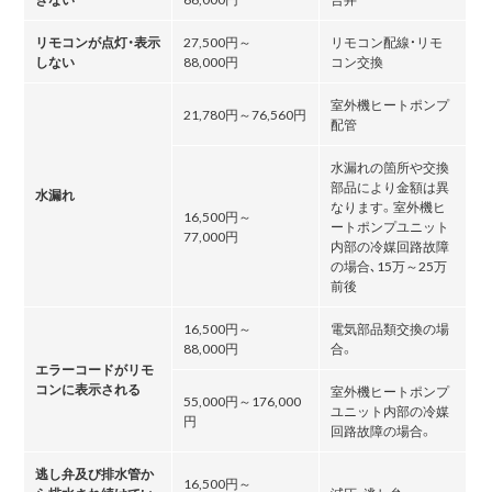
リモコンが点灯・表示
27,500円～
リモコン配線・リモ
しない
88,000円
コン交換
室外機ヒートポンプ
21,780円～76,560円
配管
水漏れの箇所や交換
部品により金額は異
水漏れ
なります。室外機ヒ
16,500円～
ートポンプユニット
77,000円
内部の冷媒回路故障
の場合､15万～25万
前後
16,500円～
電気部品類交換の場
88,000円
合。
エラーコードがリモ
コンに表示される
室外機ヒートポンプ
55,000円～176,000
ユニット内部の冷媒
円
回路故障の場合。
逃し弁及び排水管か
16,500円～