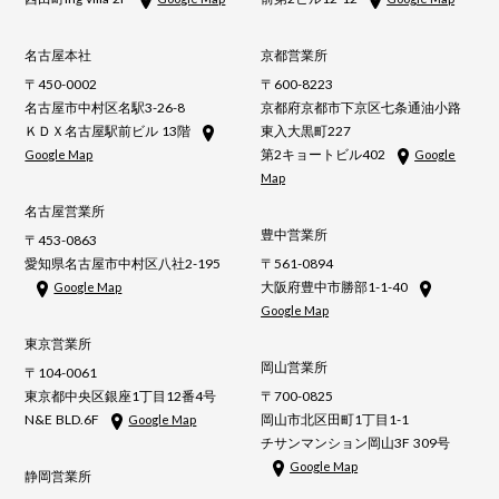
名古屋本社
京都営業所
〒450-0002
〒600-8223
名古屋市中村区名駅3-26-8
京都府京都市下京区七条通油小路
ＫＤＸ名古屋駅前ビル 13階
東入大黒町227
第2キョートビル402
Google Map
Google
Map
名古屋営業所
豊中営業所
〒453-0863
愛知県名古屋市中村区八社2-195
〒561-0894
大阪府豊中市勝部1-1-40
Google Map
Google Map
東京営業所
岡山営業所
〒104-0061
東京都中央区銀座1丁目12番4号
〒700-0825
N&E BLD.6F
岡山市北区田町1丁目1-1
Google Map
チサンマンション岡山3F 309号
Google Map
静岡営業所