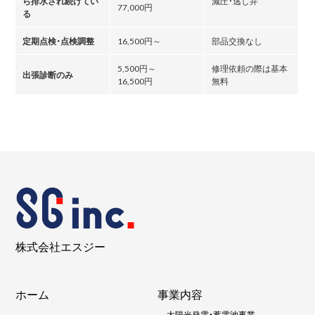
ら排水され続けてい
減圧・逃し弁
77,000円
る
定期点検・点検調整
16,500円～
部品交換なし
5,500円～
修理依頼の際は基本
出張診断のみ
16,500円
無料
株式会社エスジー
ホーム
事業内容
-
太陽光発電・蓄電池事業