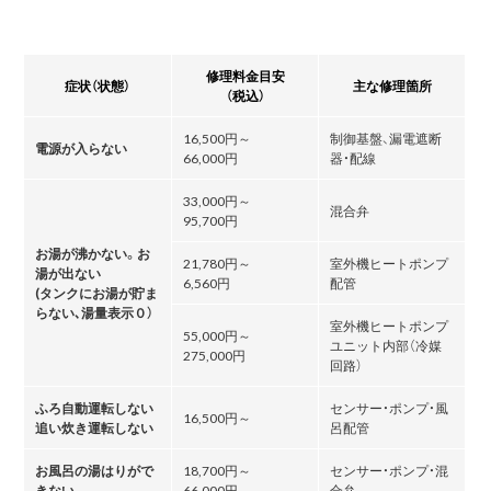
修理料金目安
症状（状態）
主な修理箇所
（税込）
16,500円～
制御基盤、漏電遮断
電源が入らない
66,000円
器・配線
33,000円～
混合弁
95,700円
お湯が沸かない。お
21,780円～
室外機ヒートポンプ
湯が出ない
6,560円
配管
(タンクにお湯が貯ま
らない､湯量表示０）
室外機ヒートポンプ
55,000円～
ユニット内部（冷媒
275,000円
回路）
ふろ自動運転しない
センサー・ポンプ・風
16,500円～
追い炊き運転しない
呂配管
お風呂の湯はりがで
18,700円～
センサー・ポンプ・混
きない
66,000円
合弁