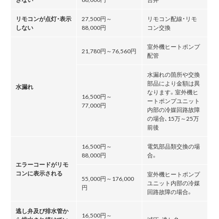
リモコンが点灯・表示
27,500円～
リモコン配線・リモ
しない
88,000円
コン交換
室外機ヒートポンプ
21,780円～76,560円
配管
水漏れの箇所や交換
部品により金額は異
水漏れ
なります。室外機ヒ
16,500円～
ートポンプユニット
77,000円
内部の冷媒回路故障
の場合､15万～25万
前後
16,500円～
電気部品類交換の場
88,000円
合。
エラーコードがリモ
コンに表示される
室外機ヒートポンプ
55,000円～176,000
ユニット内部の冷媒
円
回路故障の場合。
逃し弁及び排水管か
16,500円～