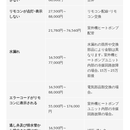
リモコンが点灯・表示
27,500円～
リモコン配線・リモ
しない
88,000円
コン交換
室外機ヒートポンプ
21,780円～76,560円
配管
水漏れの箇所や交換
部品により金額は異
水漏れ
なります。室外機ヒ
16,500円～
ートポンプユニット
77,000円
内部の冷媒回路故障
の場合､15万～25万
前後
16,500円～
電気部品類交換の場
88,000円
合。
エラーコードがリモ
コンに表示される
室外機ヒートポンプ
55,000円～176,000
ユニット内部の冷媒
円
回路故障の場合。
逃し弁及び排水管か
16,500円～