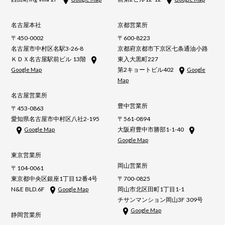
名古屋本社
京都営業所
〒450-0002
〒600-8223
名古屋市中村区名駅3-26-8
京都府京都市下京区七条通油小路
ＫＤＸ名古屋駅前ビル 13階
東入大黒町227
第2キョートビル402
Google Map
Google
Map
名古屋営業所
豊中営業所
〒453-0863
愛知県名古屋市中村区八社2-195
〒561-0894
大阪府豊中市勝部1-1-40
Google Map
Google Map
東京営業所
岡山営業所
〒104-0061
東京都中央区銀座1丁目12番4号
〒700-0825
N&E BLD.6F
岡山市北区田町1丁目1-1
Google Map
チサンマンション岡山3F 309号
Google Map
静岡営業所