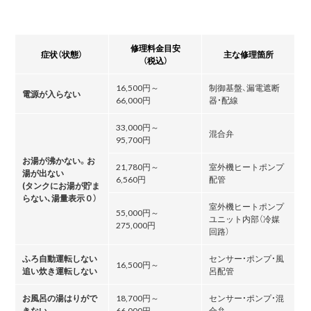
修理料金目安
症状（状態）
主な修理箇所
（税込）
16,500円～
制御基盤、漏電遮断
電源が入らない
66,000円
器・配線
33,000円～
混合弁
95,700円
お湯が沸かない。お
21,780円～
室外機ヒートポンプ
湯が出ない
6,560円
配管
(タンクにお湯が貯ま
らない､湯量表示０）
室外機ヒートポンプ
55,000円～
ユニット内部（冷媒
275,000円
回路）
ふろ自動運転しない
センサー・ポンプ・風
16,500円～
追い炊き運転しない
呂配管
お風呂の湯はりがで
18,700円～
センサー・ポンプ・混
きない
66,000円
合弁