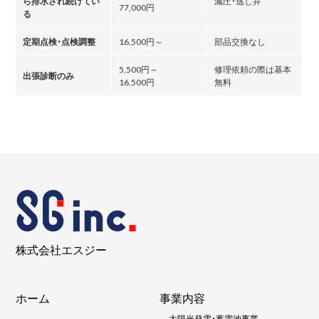
ら排水され続けてい
減圧・逃し弁
77,000円
る
定期点検・点検調整
16,500円～
部品交換なし
5,500円～
修理依頼の際は基本
出張診断のみ
16,500円
無料
株式会社エスジー
ホーム
事業内容
-
太陽光発電・蓄電池事業