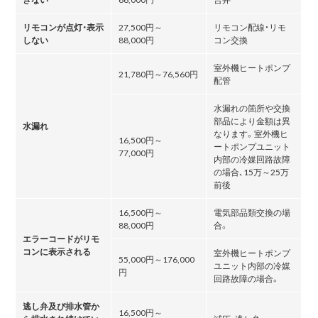
リモコンが点灯・表示
27,500円～
リモコン配線・リモ
しない
88,000円
コン交換
室外機ヒートポンプ
21,780円～76,560円
配管
水漏れの箇所や交換
部品により金額は異
水漏れ
なります。室外機ヒ
16,500円～
ートポンプユニット
77,000円
内部の冷媒回路故障
の場合､15万～25万
前後
16,500円～
電気部品類交換の場
88,000円
合。
エラーコードがリモ
コンに表示される
室外機ヒートポンプ
55,000円～176,000
ユニット内部の冷媒
円
回路故障の場合。
逃し弁及び排水管か
16,500円～