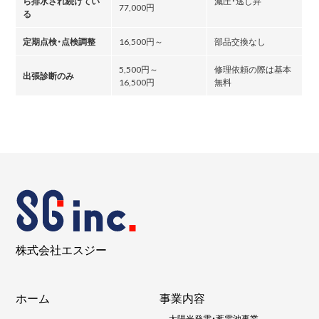
ら排水され続けてい
減圧・逃し弁
77,000円
る
定期点検・点検調整
16,500円～
部品交換なし
5,500円～
修理依頼の際は基本
出張診断のみ
16,500円
無料
株式会社エスジー
ホーム
事業内容
-
太陽光発電・蓄電池事業