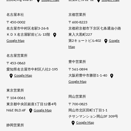
名古屋本社
京都営業所
〒450-0002
〒600-8223
名古屋市中村区名駅3-26-8
京都府京都市下京区七条通油小路
ＫＤＸ名古屋駅前ビル 13階
東入大黒町227
第2キョートビル402
Google Map
Google
Map
名古屋営業所
豊中営業所
〒453-0863
愛知県名古屋市中村区八社2-195
〒561-0894
大阪府豊中市勝部1-1-40
Google Map
Google Map
東京営業所
岡山営業所
〒104-0061
東京都中央区銀座1丁目12番4号
〒700-0825
N&E BLD.6F
岡山市北区田町1丁目1-1
Google Map
チサンマンション岡山3F 309号
Google Map
静岡営業所