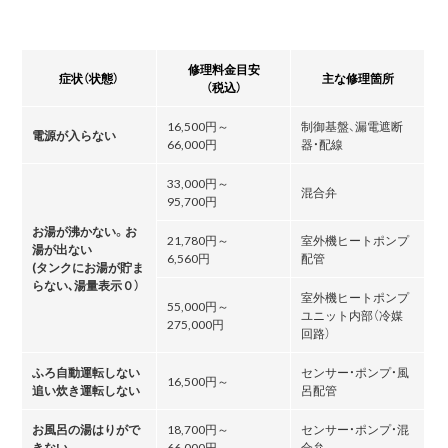
修理料金目安
症状（状態）
主な修理箇所
（税込）
16,500円～
制御基盤、漏電遮断
電源が入らない
66,000円
器・配線
33,000円～
混合弁
95,700円
お湯が沸かない。お
21,780円～
室外機ヒートポンプ
湯が出ない
6,560円
配管
(タンクにお湯が貯ま
らない､湯量表示０）
室外機ヒートポンプ
55,000円～
ユニット内部（冷媒
275,000円
回路）
ふろ自動運転しない
センサー・ポンプ・風
16,500円～
追い炊き運転しない
呂配管
お風呂の湯はりがで
18,700円～
センサー・ポンプ・混
きない
66,000円
合弁