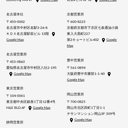
名古屋本社
京都営業所
〒450-0002
〒600-8223
名古屋市中村区名駅3-26-8
京都府京都市下京区七条通油小路
ＫＤＸ名古屋駅前ビル 13階
東入大黒町227
第2キョートビル402
Google Map
Google
Map
名古屋営業所
豊中営業所
〒453-0863
愛知県名古屋市中村区八社2-195
〒561-0894
大阪府豊中市勝部1-1-40
Google Map
Google Map
東京営業所
岡山営業所
〒104-0061
東京都中央区銀座1丁目12番4号
〒700-0825
N&E BLD.6F
岡山市北区田町1丁目1-1
Google Map
チサンマンション岡山3F 309号
Google Map
静岡営業所