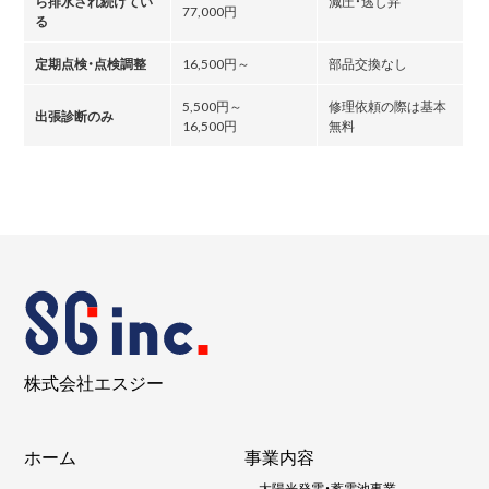
ら排水され続けてい
減圧・逃し弁
77,000円
る
定期点検・点検調整
16,500円～
部品交換なし
5,500円～
修理依頼の際は基本
出張診断のみ
16,500円
無料
株式会社エスジー
ホーム
事業内容
-
太陽光発電・蓄電池事業