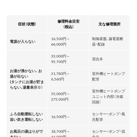
修理料金目安
症状（状態）
主な修理箇所
（税込）
16,500円～
制御基盤、漏電遮断
電源が入らない
66,000円
器・配線
33,000円～
混合弁
95,700円
お湯が沸かない。お
21,780円～
室外機ヒートポンプ
湯が出ない
6,560円
配管
(タンクにお湯が貯ま
らない､湯量表示０）
室外機ヒートポンプ
55,000円～
ユニット内部（冷媒
275,000円
回路）
ふろ自動運転しない
センサー・ポンプ・風
16,500円～
追い炊き運転しない
呂配管
お風呂の湯はりがで
18,700円～
センサー・ポンプ・混
きない
66,000円
合弁