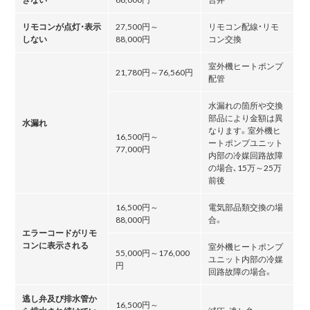
リモコンが点灯・表示
27,500円～
リモコン配線・リモ
しない
88,000円
コン交換
室外機ヒートポンプ
21,780円～76,560円
配管
水漏れの箇所や交換
部品により金額は異
水漏れ
なります。室外機ヒ
16,500円～
ートポンプユニット
77,000円
内部の冷媒回路故障
の場合､15万～25万
前後
16,500円～
電気部品類交換の場
88,000円
合。
エラーコードがリモ
コンに表示される
室外機ヒートポンプ
55,000円～176,000
ユニット内部の冷媒
円
回路故障の場合。
逃し弁及び排水管か
16,500円～