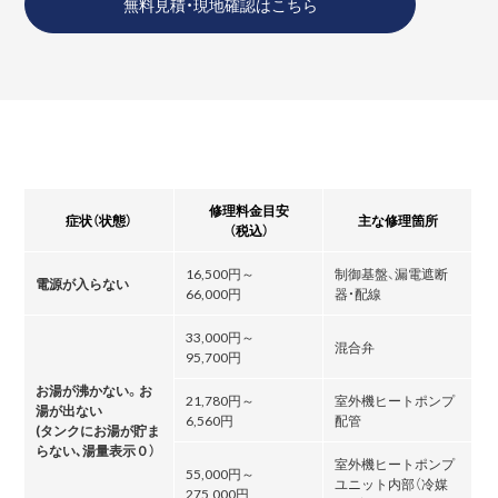
無料見積・現地確認はこちら
修理料金目安
症状（状態）
主な修理箇所
（税込）
16,500円～
制御基盤、漏電遮断
電源が入らない
66,000円
器・配線
33,000円～
混合弁
95,700円
お湯が沸かない。お
21,780円～
室外機ヒートポンプ
湯が出ない
6,560円
配管
(タンクにお湯が貯ま
らない､湯量表示０）
室外機ヒートポンプ
55,000円～
ユニット内部（冷媒
275,000円