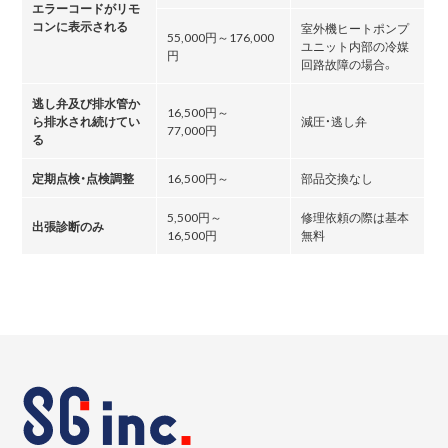
エラーコードがリモ
コンに表示される
室外機ヒートポンプ
55,000円～176,000
ユニット内部の冷媒
円
回路故障の場合。
逃し弁及び排水管か
16,500円～
ら排水され続けてい
減圧・逃し弁
77,000円
る
定期点検・点検調整
16,500円～
部品交換なし
5,500円～
修理依頼の際は基本
出張診断のみ
16,500円
無料