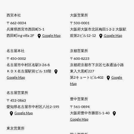
西宮本社
大阪営業所
〒662-0034
〒530-0001
兵庫県西宮市西田町5-1
大阪府大阪市北区梅田1-2-2 大阪駅
西田町ing villa 2F
前第2ビル12-12
Google Map
Google Map
名古屋本社
京都営業所
〒450-0002
〒600-8223
名古屋市中村区名駅3-26-8
京都府京都市下京区七条通油小路
ＫＤＸ名古屋駅前ビル 13階
東入大黒町227
第2キョートビル402
Google Map
Google
Map
名古屋営業所
豊中営業所
〒453-0863
愛知県名古屋市中村区八社2-195
〒561-0894
大阪府豊中市勝部1-1-40
Google Map
Google Map
東京営業所