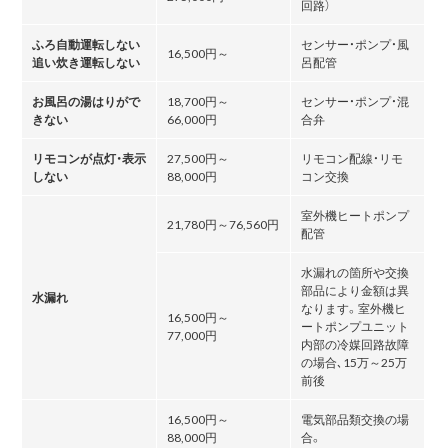
回路）
ふろ自動運転しない
センサー・ポンプ・風
16,500円～
追い炊き運転しない
呂配管
お風呂の湯はりがで
18,700円～
センサー・ポンプ・混
きない
66,000円
合弁
リモコンが点灯・表示
27,500円～
リモコン配線・リモ
しない
88,000円
コン交換
室外機ヒートポンプ
21,780円～76,560円
配管
水漏れの箇所や交換
部品により金額は異
水漏れ
なります。室外機ヒ
16,500円～
ートポンプユニット
77,000円
内部の冷媒回路故障
の場合､15万～25万
前後
16,500円～
電気部品類交換の場
88,000円
合。