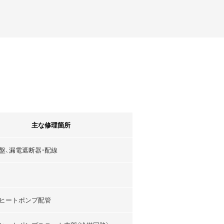
主な修理箇所
盤、漏電遮断器・配線
ヒートポンプ配管