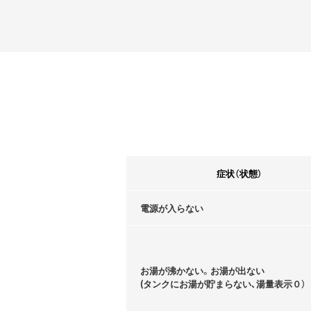
症状（状態）
電源が入らない
お湯が沸かない。お湯が出ない
(タンクにお湯が貯まらない､湯量表示０）