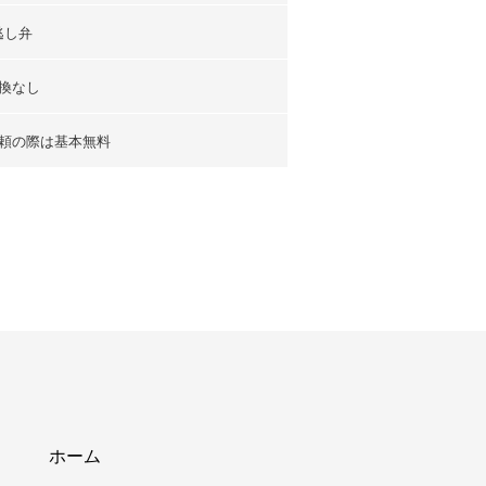
逃し弁
換なし
頼の際は基本無料
ホーム