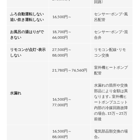
回路）
ふろ自動運転しない
センサー・ポンプ・風
16,500円～
追い炊き運転しない
呂配管
お風呂の湯はりがで
18,700円～
センサー・ポンプ・混
きない
66,000円
合弁
リモコンが点灯・表示
27,500円～
リモコン配線・リモ
しない
88,000円
コン交換
室外機ヒートポンプ
21,780円～76,560円
配管
水漏れの箇所や交換
部品により金額は異
水漏れ
なります。室外機ヒ
16,500円～
ートポンプユニット
77,000円
内部の冷媒回路故障
の場合､15万～25万
前後
16,500円～
電気部品類交換の場
88,000円
合。