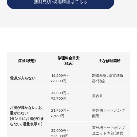
無料見積・現地確認はこちら
修理料金目安
症状（状態）
主な修理箇所
（税込）
16,500円～
制御基盤、漏電遮断
電源が入らない
66,000円
器・配線
33,000円～
混合弁
95,700円
お湯が沸かない。お
21,780円～
室外機ヒートポンプ
湯が出ない
6,560円
配管
(タンクにお湯が貯ま
らない､湯量表示０）
室外機ヒートポンプ
55,000円～
ユニット内部（冷媒
275,000円