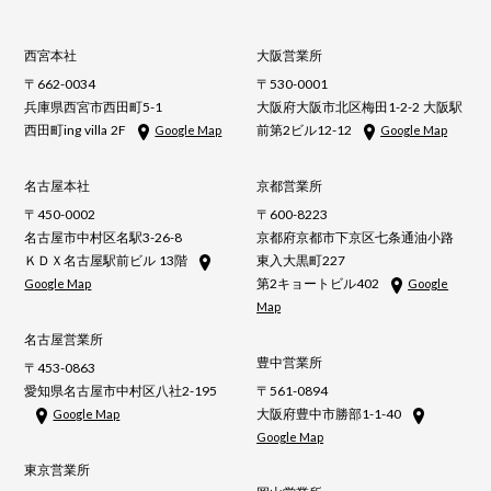
西宮本社
大阪営業所
〒662-0034
〒530-0001
兵庫県西宮市西田町5-1
大阪府大阪市北区梅田1-2-2 大阪駅
西田町ing villa 2F
前第2ビル12-12
Google Map
Google Map
名古屋本社
京都営業所
〒450-0002
〒600-8223
名古屋市中村区名駅3-26-8
京都府京都市下京区七条通油小路
ＫＤＸ名古屋駅前ビル 13階
東入大黒町227
第2キョートビル402
Google Map
Google
Map
名古屋営業所
豊中営業所
〒453-0863
愛知県名古屋市中村区八社2-195
〒561-0894
大阪府豊中市勝部1-1-40
Google Map
Google Map
東京営業所