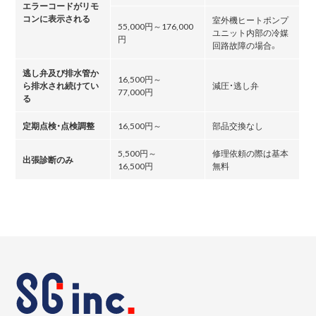
エラーコードがリモ
コンに表示される
室外機ヒートポンプ
55,000円～176,000
ユニット内部の冷媒
円
回路故障の場合。
逃し弁及び排水管か
16,500円～
ら排水され続けてい
減圧・逃し弁
77,000円
る
定期点検・点検調整
16,500円～
部品交換なし
5,500円～
修理依頼の際は基本
出張診断のみ
16,500円
無料