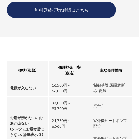
無料見積・現地確認はこちら
修理料金目安
症状（状態）
主な修理箇所
（税込）
16,500円～
制御基盤、漏電遮断
電源が入らない
66,000円
器・配線
33,000円～
混合弁
95,700円
お湯が沸かない。お
21,780円～
室外機ヒートポンプ
湯が出ない
6,560円
配管
(タンクにお湯が貯ま
らない､湯量表示０）
室外機ヒートポンプ