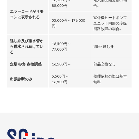
88,000円
合。
エラーコードがリモ
コンに表示される
室外機ヒートポンプ
55,000円～176,000
ユニット内部の冷媒
円
回路故障の場合。
逃し弁及び排水管か
16,500円～
ら排水され続けてい
減圧・逃し弁
77,000円
る
定期点検・点検調整
16,500円～
部品交換なし
5,500円～
修理依頼の際は基本
出張診断のみ
16,500円
無料