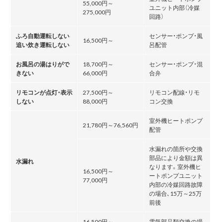
55,000円～
ユニット内部（冷媒
275,000円
回路）
ふろ自動運転しない
センサー・ポンプ・風
16,500円～
追い炊き運転しない
呂配管
お風呂の湯はりがで
18,700円～
センサー・ポンプ・混
きない
66,000円
合弁
リモコンが点灯・表示
27,500円～
リモコン配線・リモ
しない
88,000円
コン交換
室外機ヒートポンプ
21,780円～76,560円
配管
水漏れの箇所や交換
部品により金額は異
水漏れ
なります。室外機ヒ
16,500円～
ートポンプユニット
77,000円
内部の冷媒回路故障
の場合､15万～25万
前後
16,500円～
電気部品類交換の場