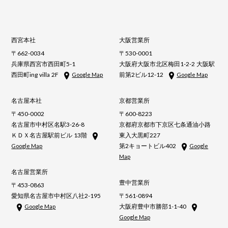
西宮本社
大阪営業所
〒662-0034
〒530-0001
兵庫県西宮市西田町5-1
大阪府大阪市北区梅田1-2-2 大阪駅
西田町ing villa 2F
前第2ビル12-12
Google Map
Google Map
名古屋本社
京都営業所
〒450-0002
〒600-8223
名古屋市中村区名駅3-26-8
京都府京都市下京区七条通油小路
ＫＤＸ名古屋駅前ビル 13階
東入大黒町227
第2キョートビル402
Google Map
Google
Map
名古屋営業所
豊中営業所
〒453-0863
愛知県名古屋市中村区八社2-195
〒561-0894
大阪府豊中市勝部1-1-40
Google Map
Google Map