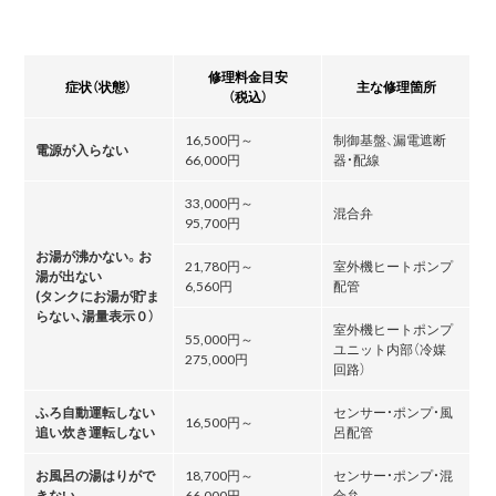
修理料金目安
症状（状態）
主な修理箇所
（税込）
16,500円～
制御基盤、漏電遮断
電源が入らない
66,000円
器・配線
33,000円～
混合弁
95,700円
お湯が沸かない。お
21,780円～
室外機ヒートポンプ
湯が出ない
6,560円
配管
(タンクにお湯が貯ま
らない､湯量表示０）
室外機ヒートポンプ
55,000円～
ユニット内部（冷媒
275,000円
回路）
ふろ自動運転しない
センサー・ポンプ・風
16,500円～
追い炊き運転しない
呂配管
お風呂の湯はりがで
18,700円～
センサー・ポンプ・混
きない
66,000円
合弁