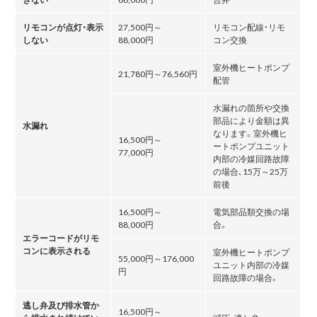
リモコンが点灯・表示
27,500円～
リモコン配線・リモ
しない
88,000円
コン交換
室外機ヒートポンプ
21,780円～76,560円
配管
水漏れの箇所や交換
部品により金額は異
水漏れ
なります。室外機ヒ
16,500円～
ートポンプユニット
77,000円
内部の冷媒回路故障
の場合､15万～25万
前後
16,500円～
電気部品類交換の場
88,000円
合。
エラーコードがリモ
コンに表示される
室外機ヒートポンプ
55,000円～176,000
ユニット内部の冷媒
円
回路故障の場合。
逃し弁及び排水管か
16,500円～