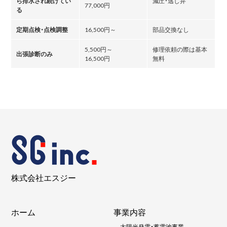
ら排水され続けてい
減圧・逃し弁
77,000円
る
定期点検・点検調整
16,500円～
部品交換なし
5,500円～
修理依頼の際は基本
出張診断のみ
16,500円
無料
株式会社エスジー
ホーム
事業内容
-
太陽光発電・蓄電池事業