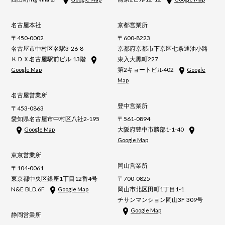
名古屋本社
京都営業所
〒450-0002
〒600-8223
名古屋市中村区名駅3-26-8
京都府京都市下京区七条通油小路
ＫＤＸ名古屋駅前ビル 13階
東入大黒町227
第2キョートビル402
Google Map
Google
Map
名古屋営業所
豊中営業所
〒453-0863
愛知県名古屋市中村区八社2-195
〒561-0894
大阪府豊中市勝部1-1-40
Google Map
Google Map
東京営業所
岡山営業所
〒104-0061
東京都中央区銀座1丁目12番4号
〒700-0825
N&E BLD.6F
岡山市北区田町1丁目1-1
Google Map
チサンマンション岡山3F 309号
Google Map
静岡営業所