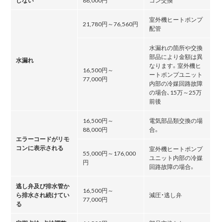
室外機ヒートポンプ
21,780円～76,560円
配管
水漏れの箇所や交換
部品により金額は異
水漏れ
なります。室外機ヒ
16,500円～
ートポンプユニット
77,000円
内部の冷媒回路故障
の場合､15万～25万
前後
16,500円～
電気部品類交換の場
88,000円
合。
エラーコードがリモ
コンに表示される
室外機ヒートポンプ
55,000円～176,000
ユニット内部の冷媒
円
回路故障の場合。
逃し弁及び排水管か
16,500円～
ら排水され続けてい
減圧・逃し弁
77,000円
る