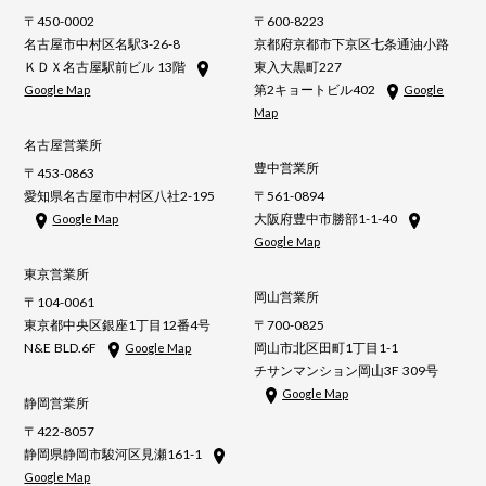
〒450-0002
〒600-8223
名古屋市中村区名駅3-26-8
京都府京都市下京区七条通油小路
ＫＤＸ名古屋駅前ビル 13階
東入大黒町227
第2キョートビル402
Google Map
Google
Map
名古屋営業所
豊中営業所
〒453-0863
愛知県名古屋市中村区八社2-195
〒561-0894
大阪府豊中市勝部1-1-40
Google Map
Google Map
東京営業所
岡山営業所
〒104-0061
東京都中央区銀座1丁目12番4号
〒700-0825
N&E BLD.6F
岡山市北区田町1丁目1-1
Google Map
チサンマンション岡山3F 309号
Google Map
静岡営業所
〒422-8057
静岡県静岡市駿河区見瀬161-1
Google Map