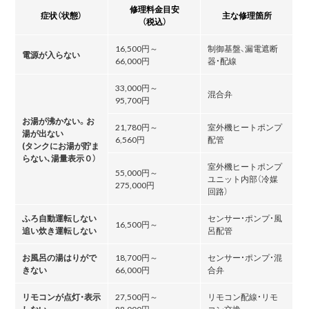
修理料金目安
症状（状態）
主な修理箇所
（税込）
16,500円～
制御基盤、漏電遮断
電源が入らない
66,000円
器・配線
33,000円～
混合弁
95,700円
お湯が沸かない。お
21,780円～
室外機ヒートポンプ
湯が出ない
6,560円
配管
(タンクにお湯が貯ま
らない､湯量表示０）
室外機ヒートポンプ
55,000円～
ユニット内部（冷媒
275,000円
回路）
ふろ自動運転しない
センサー・ポンプ・風
16,500円～
追い炊き運転しない
呂配管
お風呂の湯はりがで
18,700円～
センサー・ポンプ・混
きない
66,000円
合弁
リモコンが点灯・表示
27,500円～
リモコン配線・リモ
しない
88,000円
コン交換