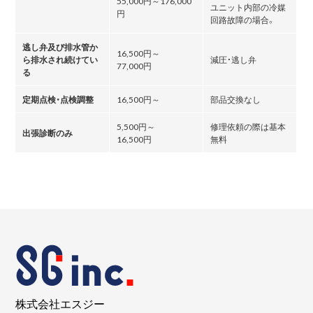
55,000円～176,000
ユニット内部の冷媒
円
回路故障の場合。
逃し弁及び排水管か
16,500円～
ら排水され続けてい
減圧・逃し弁
77,000円
る
定期点検・点検調整
16,500円～
部品交換なし
5,500円～
修理依頼の際は基本
出張診断のみ
16,500円
無料
株式会社エスジー