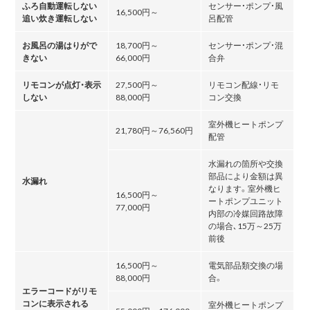
ふろ自動運転しない
センサー・ポンプ・風
16,500円～
追い炊き運転しない
呂配管
お風呂の湯はりがで
18,700円～
センサー・ポンプ・混
きない
66,000円
合弁
リモコンが点灯・表示
27,500円～
リモコン配線・リモ
しない
88,000円
コン交換
室外機ヒートポンプ
21,780円～76,560円
配管
水漏れの箇所や交換
部品により金額は異
水漏れ
なります。室外機ヒ
16,500円～
ートポンプユニット
77,000円
内部の冷媒回路故障
の場合､15万～25万
前後
16,500円～
電気部品類交換の場
88,000円
合。
エラーコードがリモ
コンに表示される
室外機ヒートポンプ