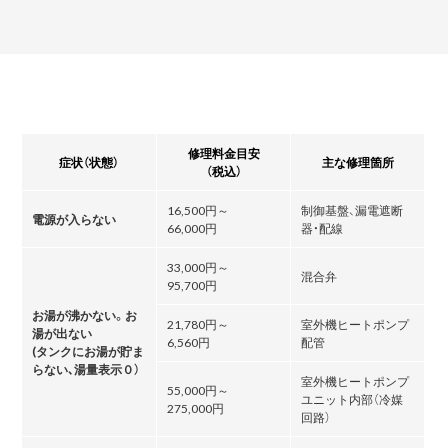
修理料金目安
症状（状態）
主な修理箇所
（税込）
16,500円～
制御基盤、漏電遮断
電源が入らない
66,000円
器・配線
33,000円～
混合弁
95,700円
お湯が沸かない。お
21,780円～
室外機ヒートポンプ
湯が出ない
6,560円
配管
(タンクにお湯が貯ま
らない､湯量表示０）
室外機ヒートポンプ
55,000円～
ユニット内部（冷媒
275,000円
回路）