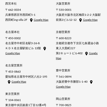
西宮本社
大阪営業所
〒662-0034
〒530-0001
兵庫県西宮市西田町5-1
大阪府大阪市北区梅田1-2-2 大阪駅
西田町ing villa 2F
前第2ビル12-12
Google Map
Google Map
名古屋本社
京都営業所
〒450-0002
〒600-8223
名古屋市中村区名駅3-26-8
京都府京都市下京区七条通油小路
ＫＤＸ名古屋駅前ビル 13階
東入大黒町227
第2キョートビル402
Google Map
Google
Map
名古屋営業所
豊中営業所
〒453-0863
愛知県名古屋市中村区八社2-195
〒561-0894
大阪府豊中市勝部1-1-40
Google Map
Google Map
東京営業所
岡山営業所
〒104-0061
東京都中央区銀座1丁目12番4号
〒700-0825