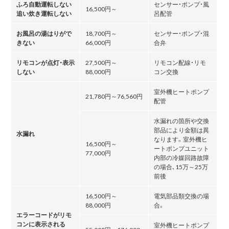
ふろ自動運転しない
センサー・ポンプ・風
16,500円～
追い炊き運転しない
呂配管
お風呂の湯はりがで
18,700円～
センサー・ポンプ・混
きない
66,000円
合弁
リモコンが点灯・表示
27,500円～
リモコン配線・リモ
しない
88,000円
コン交換
室外機ヒートポンプ
21,780円～76,560円
配管
水漏れの箇所や交換
部品により金額は異
水漏れ
なります。室外機ヒ
16,500円～
ートポンプユニット
77,000円
内部の冷媒回路故障
の場合､15万～25万
前後
16,500円～
電気部品類交換の場
88,000円
合。
エラーコードがリモ
コンに表示される
室外機ヒートポンプ