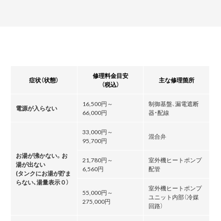
修理料金目安
症状（状態）
主な修理箇所
（税込）
16,500円～
制御基盤、漏電遮断
電源が入らない
66,000円
器・配線
33,000円～
混合弁
95,700円
お湯が沸かない。お
21,780円～
室外機ヒートポンプ
湯が出ない
6,560円
配管
(タンクにお湯が貯ま
らない､湯量表示０）
室外機ヒートポンプ
55,000円～
ユニット内部（冷媒
275,000円
回路）