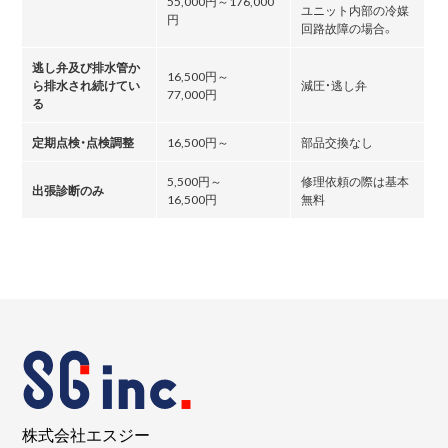
55,000円～176,000
ユニット内部の冷媒
円
回路故障の場合。
逃し弁及び排水管か
16,500円～
ら排水され続けてい
減圧・逃し弁
77,000円
る
定期点検・点検調整
16,500円～
部品交換なし
5,500円～
修理依頼の際は基本
出張診断のみ
16,500円
無料
株式会社エスジー