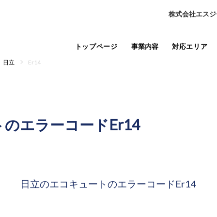
株式会社エスジ
トップページ
事業内容
対応エリア
日立
Er14
トの
エラーコードEr14
日立のエコキュートの
エラーコードEr14