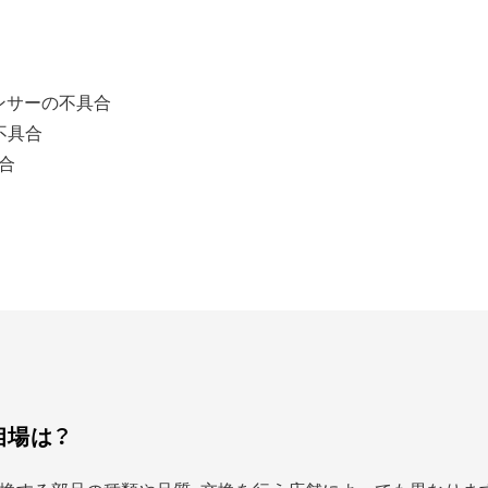
ンサーの不具合
不具合
合
相場は？