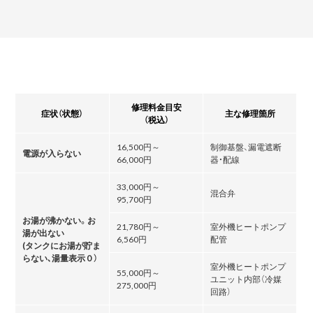
修理料金目安
症状（状態）
主な修理箇所
（税込）
16,500円～
制御基盤、漏電遮断
電源が入らない
66,000円
器・配線
33,000円～
混合弁
95,700円
お湯が沸かない。お
21,780円～
室外機ヒートポンプ
湯が出ない
6,560円
配管
(タンクにお湯が貯ま
らない､湯量表示０）
室外機ヒートポンプ
55,000円～
ユニット内部（冷媒
275,000円
回路）