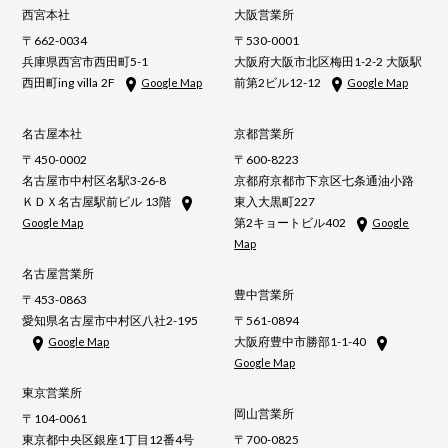
西宮本社
大阪営業所
〒662-0034
〒530-0001
兵庫県西宮市西田町5-1
大阪府大阪市北区梅田1-2-2 大阪駅
西田町ing villa 2F
前第2ビル12-12
Google Map
Google Map
名古屋本社
京都営業所
〒450-0002
〒600-8223
名古屋市中村区名駅3-26-8
京都府京都市下京区七条通油小路
ＫＤＸ名古屋駅前ビル 13階
東入大黒町227
第2キョートビル402
Google Map
Google
Map
名古屋営業所
豊中営業所
〒453-0863
愛知県名古屋市中村区八社2-195
〒561-0894
大阪府豊中市勝部1-1-40
Google Map
Google Map
東京営業所
岡山営業所
〒104-0061
東京都中央区銀座1丁目12番4号
〒700-0825