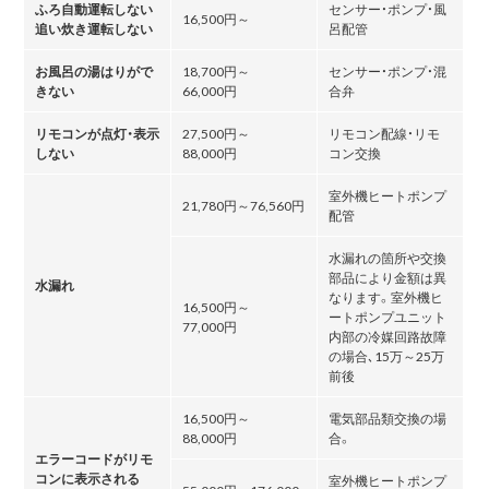
ふろ自動運転しない
センサー・ポンプ・風
16,500円～
追い炊き運転しない
呂配管
お風呂の湯はりがで
18,700円～
センサー・ポンプ・混
きない
66,000円
合弁
リモコンが点灯・表示
27,500円～
リモコン配線・リモ
しない
88,000円
コン交換
室外機ヒートポンプ
21,780円～76,560円
配管
水漏れの箇所や交換
部品により金額は異
水漏れ
なります。室外機ヒ
16,500円～
ートポンプユニット
77,000円
内部の冷媒回路故障
の場合､15万～25万
前後
16,500円～
電気部品類交換の場
88,000円
合。
エラーコードがリモ
コンに表示される
室外機ヒートポンプ