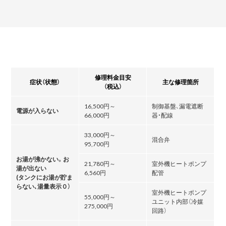
修理料金目安
症状（状態）
主な修理箇所
（税込）
16,500円～
制御基盤、漏電遮断
電源が入らない
66,000円
器・配線
33,000円～
混合弁
95,700円
お湯が沸かない。お
21,780円～
室外機ヒートポンプ
湯が出ない
6,560円
配管
(タンクにお湯が貯ま
らない､湯量表示０）
室外機ヒートポンプ
55,000円～
ユニット内部（冷媒
275,000円
回路）