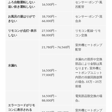
ふろ自動運転しない
センサー・ポンプ・風
16,500円～
追い炊き運転しない
呂配管
お風呂の湯はりがで
18,700円～
センサー・ポンプ・混
きない
66,000円
合弁
リモコンが点灯・表示
27,500円～
リモコン配線・リモ
しない
88,000円
コン交換
室外機ヒートポンプ
21,780円～76,560円
配管
水漏れの箇所や交換
部品により金額は異
水漏れ
なります。室外機ヒ
16,500円～
ートポンプユニット
77,000円
内部の冷媒回路故障
の場合､15万～25万
前後
16,500円～
電気部品類交換の場
88,000円
合。
エラーコードがリモ
コンに表示される
室外機ヒートポンプ