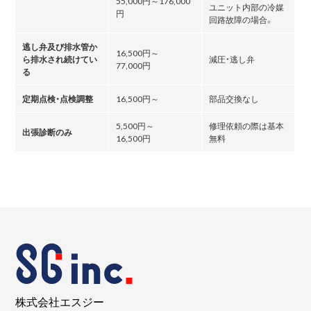
55,000円～176,000
ユニット内部の冷媒
円
回路故障の場合。
逃し弁及び排水管か
16,500円～
ら排水され続けてい
減圧・逃し弁
77,000円
る
定期点検・点検調整
16,500円～
部品交換なし
5,500円～
修理依頼の際は基本
出張診断のみ
16,500円
無料
株式会社エスジー