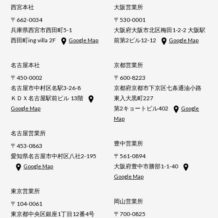
西宮本社
大阪営業所
〒662-0034
〒530-0001
兵庫県西宮市西田町5-1
大阪府大阪市北区梅田1-2-2 大阪駅
西田町ing villa 2F
前第2ビル12-12
Google Map
Google Map
名古屋本社
京都営業所
〒450-0002
〒600-8223
名古屋市中村区名駅3-26-8
京都府京都市下京区七条通油小路
ＫＤＸ名古屋駅前ビル 13階
東入大黒町227
第2キョートビル402
Google Map
Google
Map
名古屋営業所
豊中営業所
〒453-0863
愛知県名古屋市中村区八社2-195
〒561-0894
大阪府豊中市勝部1-1-40
Google Map
Google Map
東京営業所
岡山営業所
〒104-0061
東京都中央区銀座1丁目12番4号
〒700-0825