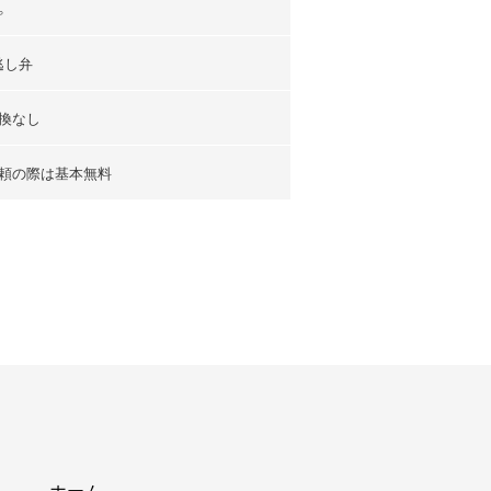
。
逃し弁
換なし
頼の際は基本無料
ホーム