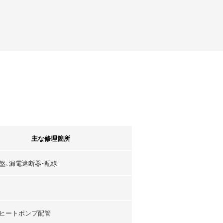
主な修理箇所
盤、漏電遮断器・配線
ヒートポンプ配管