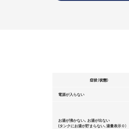
症状（状態）
電源が入らない
お湯が沸かない。お湯が出ない
(タンクにお湯が貯まらない､湯量表示０）