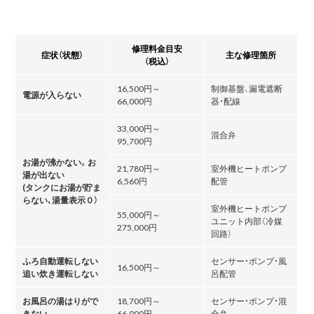
修理料金目安
症状（状態）
主な修理箇所
（税込）
16,500円～
制御基盤、漏電遮断
電源が入らない
66,000円
器・配線
33,000円～
混合弁
95,700円
お湯が沸かない。お
21,780円～
室外機ヒートポンプ
湯が出ない
6,560円
配管
(タンクにお湯が貯ま
らない､湯量表示０）
室外機ヒートポンプ
55,000円～
ユニット内部（冷媒
275,000円
回路）
ふろ自動運転しない
センサー・ポンプ・風
16,500円～
追い炊き運転しない
呂配管
お風呂の湯はりがで
18,700円～
センサー・ポンプ・混
きない
66,000円
合弁