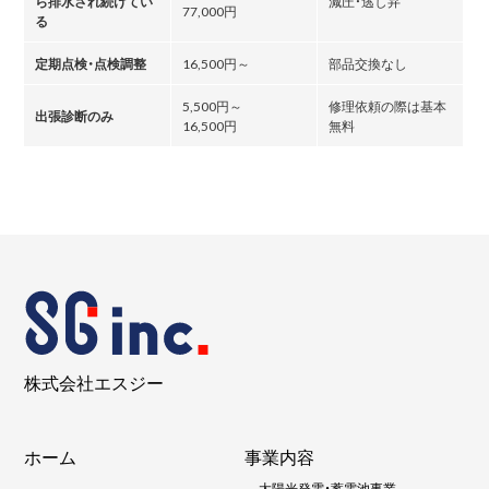
ら排水され続けてい
減圧・逃し弁
77,000円
る
定期点検・点検調整
16,500円～
部品交換なし
5,500円～
修理依頼の際は基本
出張診断のみ
16,500円
無料
株式会社エスジー
ホーム
事業内容
-
太陽光発電・蓄電池事業