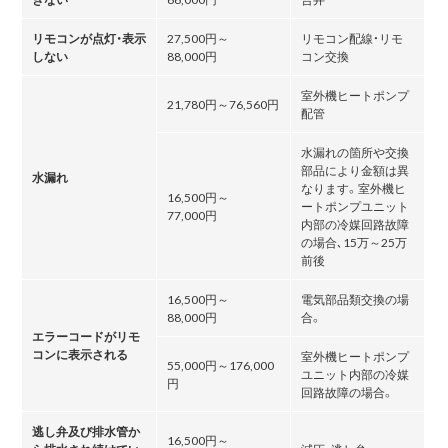
リモコンが点灯・表示
27,500円～
リモコン配線・リモ
しない
88,000円
コン交換
室外機ヒートポンプ
21,780円～76,560円
配管
水漏れの箇所や交換
部品により金額は異
水漏れ
なります。室外機ヒ
16,500円～
ートポンプユニット
77,000円
内部の冷媒回路故障
の場合､15万～25万
前後
16,500円～
電気部品類交換の場
88,000円
合。
エラーコードがリモ
コンに表示される
室外機ヒートポンプ
55,000円～176,000
ユニット内部の冷媒
円
回路故障の場合。
逃し弁及び排水管か
16,500円～