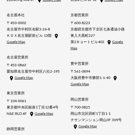
名古屋本社
京都営業所
〒450-0002
〒600-8223
名古屋市中村区名駅3-26-8
京都府京都市下京区七条通油小路
ＫＤＸ名古屋駅前ビル 13階
東入大黒町227
第2キョートビル402
Google Map
Google
Map
名古屋営業所
豊中営業所
〒453-0863
愛知県名古屋市中村区八社2-195
〒561-0894
大阪府豊中市勝部1-1-40
Google Map
Google Map
東京営業所
岡山営業所
〒104-0061
東京都中央区銀座1丁目12番4号
〒700-0825
N&E BLD.6F
岡山市北区田町1丁目1-1
Google Map
チサンマンション岡山3F 309号
Google Map
静岡営業所