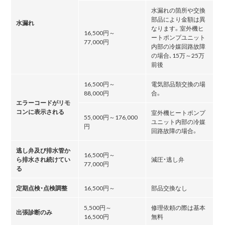
水漏れの箇所や交換
部品により金額は異
水漏れ
なります。室外機ヒ
16,500円～
ートポンプユニット
77,000円
内部の冷媒回路故障
の場合､15万～25万
前後
16,500円～
電気部品類交換の場
88,000円
合。
エラーコードがリモ
コンに表示される
室外機ヒートポンプ
55,000円～176,000
ユニット内部の冷媒
円
回路故障の場合。
逃し弁及び排水管か
16,500円～
ら排水され続けてい
減圧・逃し弁
77,000円
る
定期点検・点検調整
16,500円～
部品交換なし
5,500円～
修理依頼の際は基本
出張診断のみ
16,500円
無料