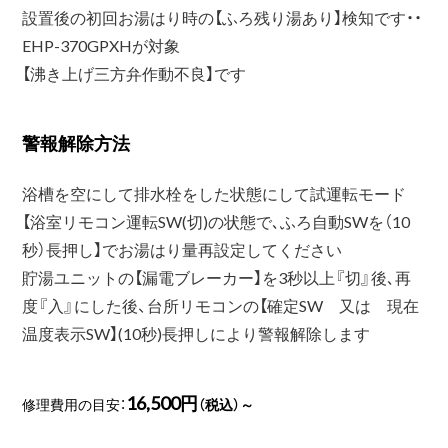
設置後の初回お湯はり時の【ふろ残り湯あり】検知です・・
EHP-370GPXHが対象
【沸き上げ三方弁作動不良】です
警報解除方法
浴槽を空にして排水栓をした状態にして試運転モード
【浴室リモコン運転SW(切)の状態で､ふろ自動SWを（10
秒）長押し】でお湯はり量再設定してください
貯湯ユニットの【漏電ブレーカー】を3秒以上『切』後､再
度『入』にした後、台所リモコンの【確定SW 又は 現在
温度表示SW】(10秒)長押しにより警報解除します
16,500円
修理費用の目安：
（税込）～