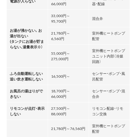
電源が入らない
66,000円
器・配線
33,000円～
混合弁
95,700円
お湯が沸かない。お
21,780円～
室外機ヒートポンプ
湯が出ない
6,560円
配管
(タンクにお湯が貯ま
らない､湯量表示０）
室外機ヒートポンプ
55,000円～
ユニット内部（冷媒
275,000円
回路）
ふろ自動運転しない
センサー・ポンプ・風
16,500円～
追い炊き運転しない
呂配管
お風呂の湯はりがで
18,700円～
センサー・ポンプ・混
きない
66,000円
合弁
リモコンが点灯・表示
27,500円～
リモコン配線・リモ
しない
88,000円
コン交換
室外機ヒートポンプ
21,780円～76,560円
配管