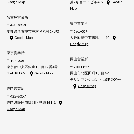
第2キョートビル402
Google Map
Google
Map
名古屋営業所
豊中営業所
〒453-0863
愛知県名古屋市中村区八社2-195
〒561-0894
大阪府豊中市勝部1-1-40
Google Map
Google Map
東京営業所
岡山営業所
〒104-0061
東京都中央区銀座1丁目12番4号
〒700-0825
N&E BLD.6F
岡山市北区田町1丁目1-1
Google Map
チサンマンション岡山3F 309号
Google Map
静岡営業所
〒422-8057
静岡県静岡市駿河区見瀬161-1
Google Map