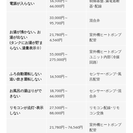
16,500円～
制御基盤、漏電遮断
電源が入らない
66,000円
器・配線
33,000円～
混合弁
95,700円
お湯が沸かない。お
21,780円～
室外機ヒートポンプ
湯が出ない
6,560円
配管
(タンクにお湯が貯ま
らない､湯量表示０）
室外機ヒートポンプ
55,000円～
ユニット内部（冷媒
275,000円
回路）
ふろ自動運転しない
センサー・ポンプ・風
16,500円～
追い炊き運転しない
呂配管
お風呂の湯はりがで
18,700円～
センサー・ポンプ・混
きない
66,000円
合弁
リモコンが点灯・表示
27,500円～
リモコン配線・リモ
しない
88,000円
コン交換
室外機ヒートポンプ
21,780円～76,560円
配管