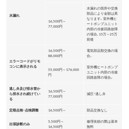
水漏れの箇所や交換
部品により金額は異
水漏れ
なります。室外機ヒ
16,500円～
ートポンプユニット
77,000円
内部の冷媒回路故障
の場合､15万～25万
前後
16,500円～
電気部品類交換の場
88,000円
合。
エラーコードがリモ
コンに表示される
室外機ヒートポンプ
55,000円～176,000
ユニット内部の冷媒
円
回路故障の場合。
逃し弁及び排水管か
16,500円～
ら排水され続けてい
減圧・逃し弁
77,000円
る
定期点検・点検調整
16,500円～
部品交換なし
5,500円～
修理依頼の際は基本
出張診断のみ
16,500円
無料