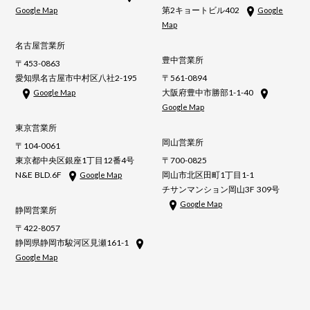
第2キョートビル402
Google Map
Google
Map
名古屋営業所
豊中営業所
〒453-0863
愛知県名古屋市中村区八社2-195
〒561-0894
大阪府豊中市勝部1-1-40
Google Map
Google Map
東京営業所
岡山営業所
〒104-0061
東京都中央区銀座1丁目12番4号
〒700-0825
N&E BLD.6F
岡山市北区田町1丁目1-1
Google Map
チサンマンション岡山3F 309号
Google Map
静岡営業所
〒422-8057
静岡県静岡市駿河区見瀬161-1
Google Map