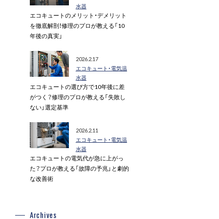
水器
エコキュートのメリット・デメリット
を徹底解剖！修理のプロが教える「10
年後の真実」
2026.2.17
エコキュート・電気温
水器
エコキュートの選び方で10年後に差
がつく？修理のプロが教える「失敗し
ない」選定基準
2026.2.11
エコキュート・電気温
水器
エコキュートの電気代が急に上がっ
た？プロが教える「故障の予兆」と劇的
な改善術
Archives