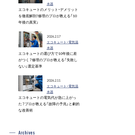
水器
エコキュートのメリット・デメリット
を徹底解剖！修理のプロが教える「10
年後の真実」
2026.2.17
エコキュート・電気温
水器
エコキュートの選び方で10年後に差
がつく？修理のプロが教える「失敗し
ない」選定基準
2026.2.11
エコキュート・電気温
水器
エコキュートの電気代が急に上がっ
た？プロが教える「故障の予兆」と劇的
な改善術
Archives