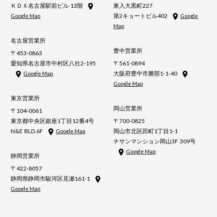
ＫＤＸ名古屋駅前ビル 13階
東入大黒町227
第2キョートビル402
Google Map
Google
Map
名古屋営業所
豊中営業所
〒453-0863
愛知県名古屋市中村区八社2-195
〒561-0894
大阪府豊中市勝部1-1-40
Google Map
Google Map
東京営業所
岡山営業所
〒104-0061
東京都中央区銀座1丁目12番4号
〒700-0825
N&E BLD.6F
岡山市北区田町1丁目1-1
Google Map
チサンマンション岡山3F 309号
Google Map
静岡営業所
〒422-8057
静岡県静岡市駿河区見瀬161-1
Google Map