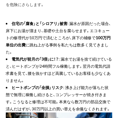
を危険にさらします。
住宅の「腐食」と「シロアリ」被害
: 漏水が原因だった場合、
床下にお湯が溜まり、基礎や土台を腐らせます。エコキュー
トの修理代が10万円で済むところが、床下の補修で
100万円
単位の出費
に跳ね上がる事例を私たちは数多く見てきまし
た。
電気代が前月の「3倍」に！？
: 漏水でお湯を捨て続けている
と、ヒートポンプが24時間フル稼働します。翌月の電気代請
求書を見て、腰を抜かすほど高騰しているお客様も少なくあ
りません。
ヒートポンプの「全損」リスク
: 沸き上げ能力が落ちた状
態で無理に稼働し続けると、コンプレッサーが焼き付きま
す。こうなると修理は不可能。本来なら数万円の部品交換で
済んだはずが、30万円以上の買い替えを余儀なくされます。