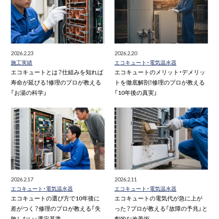
2026.2.23
2026.2.20
施工実績
エコキュート・電気温水器
エコキュートとは？仕組みを知れば
エコキュートのメリット・デメリッ
寿命が延びる！修理のプロが教える
トを徹底解剖！修理のプロが教える
「お湯の科学」
「10年後の真実」
2026.2.17
2026.2.11
エコキュート・電気温水器
エコキュート・電気温水器
エコキュートの選び方で10年後に
エコキュートの電気代が急に上が
差がつく？修理のプロが教える「失
った？プロが教える「故障の予兆」と
敗しない」選定基準
劇的な改善術