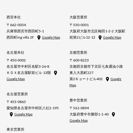
西宮本社
大阪営業所
〒662-0034
〒530-0001
兵庫県西宮市西田町5-1
大阪府大阪市北区梅田1-2-2 大阪駅
西田町ing villa 2F
前第2ビル12-12
Google Map
Google Map
名古屋本社
京都営業所
〒450-0002
〒600-8223
名古屋市中村区名駅3-26-8
京都府京都市下京区七条通油小路
ＫＤＸ名古屋駅前ビル 13階
東入大黒町227
第2キョートビル402
Google Map
Google
Map
名古屋営業所
豊中営業所
〒453-0863
愛知県名古屋市中村区八社2-195
〒561-0894
大阪府豊中市勝部1-1-40
Google Map
Google Map
東京営業所