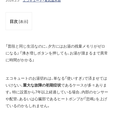
2026.2.3
エコキュート・電気温水器
目次
[
表示
]
「普段と同じ生活なのに、夕方にはお湯の残量メモリがゼロ
になる」 「沸き増しボタンを押しても、お湯が溜まるまで異常
に時間がかかる」
エコキュートのお湯切れは、単なる「使いすぎ」で済ませては
いけない、
重大な故障の初期症状
であるケースが多々ありま
す。特に設置から7年以上経過している場合、内部のセンサー
や配管、あるいは心臓部であるヒートポンプが「悲鳴」を上げ
ているのかもしれません。