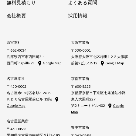
無料見積もり
よくある質問
会社概要
採用情報
西宮本社
大阪営業所
〒662-0034
〒530-0001
兵庫県西宮市西田町5-1
大阪府大阪市北区梅田1-2-2 大阪駅
西田町ing villa 2F
前第2ビル12-12
Google Map
Google Map
名古屋本社
京都営業所
〒450-0002
〒600-8223
名古屋市中村区名駅3-26-8
京都府京都市下京区七条通油小路
ＫＤＸ名古屋駅前ビル 13階
東入大黒町227
第2キョートビル402
Google Map
Google
Map
名古屋営業所
豊中営業所
〒453-0863
愛知県名古屋市中村区八社2-195
〒561-0894