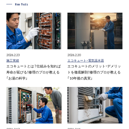
New Posts
2026.2.23
2026.2.20
施工実績
エコキュート・電気温水器
エコキュートとは？仕組みを知れば
エコキュートのメリット・デメリッ
寿命が延びる！修理のプロが教える
トを徹底解剖！修理のプロが教える
「お湯の科学」
「10年後の真実」