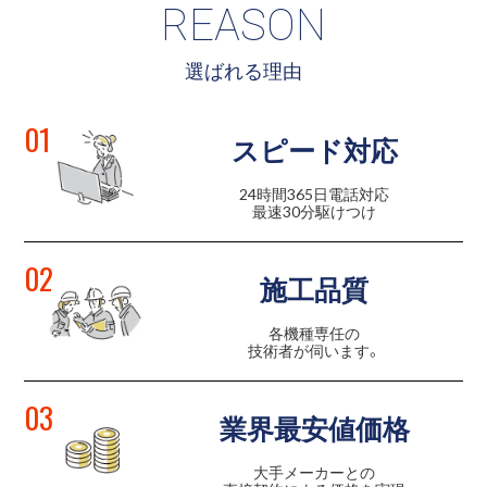
REASON
選ばれる理由
01
スピード対応
24時間365日電話対応
最速30分駆けつけ
02
施工品質
各機種専任の
技術者が伺います。
03
業界最安値価格
大手メーカーとの