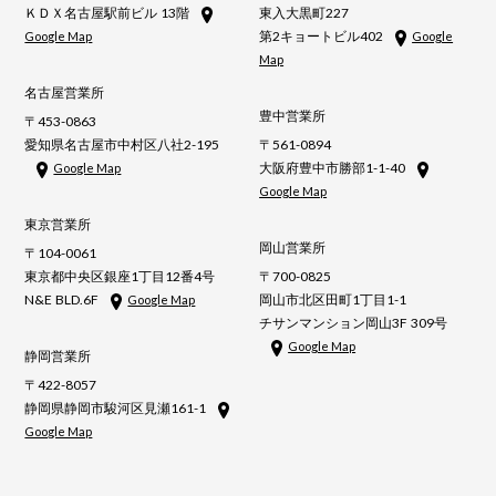
ＫＤＸ名古屋駅前ビル 13階
東入大黒町227
第2キョートビル402
Google Map
Google
Map
名古屋営業所
豊中営業所
〒453-0863
愛知県名古屋市中村区八社2-195
〒561-0894
大阪府豊中市勝部1-1-40
Google Map
Google Map
東京営業所
岡山営業所
〒104-0061
東京都中央区銀座1丁目12番4号
〒700-0825
N&E BLD.6F
岡山市北区田町1丁目1-1
Google Map
チサンマンション岡山3F 309号
Google Map
静岡営業所
〒422-8057
静岡県静岡市駿河区見瀬161-1
Google Map