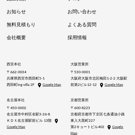
お知らせ
お問い合わせ
無料見積もり
よくある質問
会社概要
採用情報
西宮本社
大阪営業所
〒662-0034
〒530-0001
兵庫県西宮市西田町5-1
大阪府大阪市北区梅田1-2-2 大阪駅
西田町ing villa 2F
前第2ビル12-12
Google Map
Google Map
名古屋本社
京都営業所
〒450-0002
〒600-8223
名古屋市中村区名駅3-26-8
京都府京都市下京区七条通油小路
ＫＤＸ名古屋駅前ビル 13階
東入大黒町227
第2キョートビル402
Google Map
Google
Map