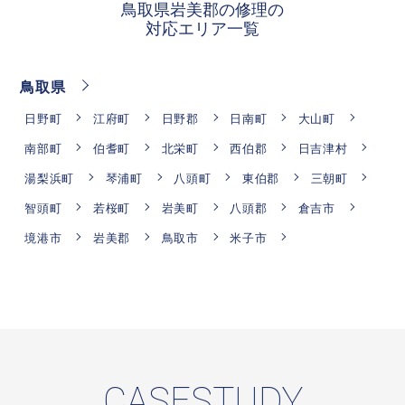
鳥取県岩美郡の修理の
対応エリア一覧
鳥取県
日野町
江府町
日野郡
日南町
大山町
南部町
伯耆町
北栄町
西伯郡
日吉津村
湯梨浜町
琴浦町
八頭町
東伯郡
三朝町
智頭町
若桜町
岩美町
八頭郡
倉吉市
境港市
岩美郡
鳥取市
米子市
CASESTUDY