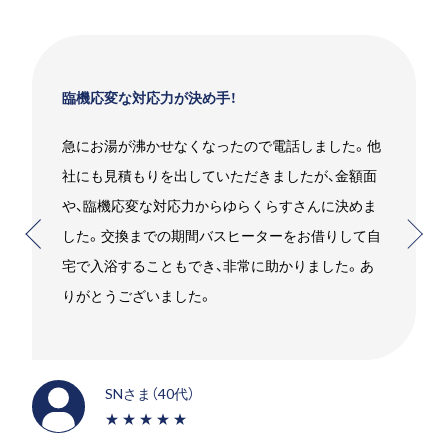
な対応力が決め手！
お願いして良かっ
が沸かせなくなったので電話しました。他
エコキュートを
積もりを出していただきましたが、金額面
したいことをお
応変な対応力からゆらくらすさんに決めま
れました。高い
換までの期間バスヒーターをお借りして自
と少し心配でし
することもでき、非常に助かりました。あ
かったです。笑
ございました。
SMさま（3
★★★
さま（40代）
★★★★