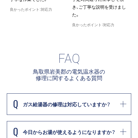
き、ご丁寧な説明を受けまし
た。
かったポイント：対応力
た。
良かったポ
良かったポイント：対応力
FAQ
鳥取県岩美郡の電気温水器の
修理に関する
よくある質問
Q
ガス給湯器の修理は対応していますか？
Q
今日からお湯が使えるようになりますか？