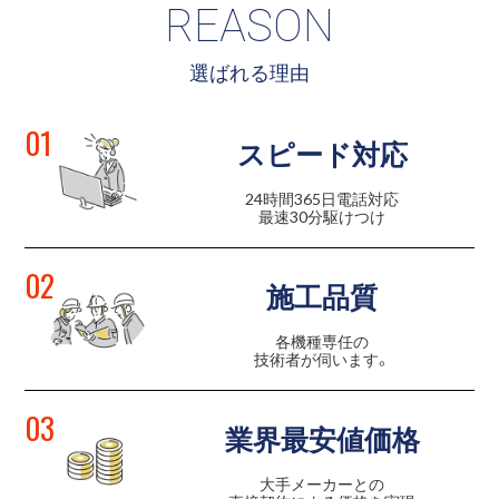
REASON
選ばれる理由
01
スピード対応
24時間365日電話対応
最速30分駆けつけ
02
施工品質
各機種専任の
技術者が伺います。
03
業界最安値価格
大手メーカーとの