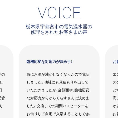
VOICE
栃木県宇都宮市の電気温水器の
修理をされたお客さまの声
臨機応変な対応力が決め手！
お
りの
急にお湯が沸かせなくなったので電話
エ
せ
しました。他社にも見積もりを出して
ス
日
いただきましたが、金額面や、臨機応変
と
配管
な対応力からゆらくらすさんに決めま
高
り
した。交換までの期間バスヒーターを
か
お借りして自宅で入浴することもでき、
お