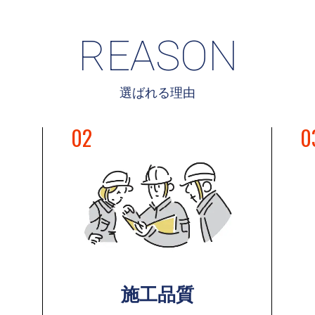
REASON
選ばれる理由
02
0
施工品質