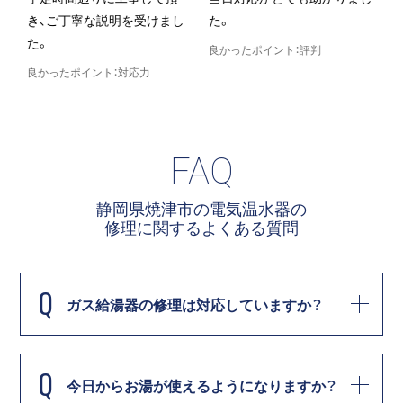
し
た。
いました。
良かったポイント：評判
良かったポイント：サービス
FAQ
静岡県焼津市の電気温水器の
修理に関する
よくある質問
Q
ガス給湯器の修理は対応していますか？
Q
今日からお湯が使えるようになりますか？