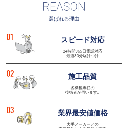
REASON
選ばれる理由
01
スピード対応
24時間365日電話対応
最速30分駆けつけ
02
施工品質
各機種専任の
技術者が伺います。
03
業界最安値価格
大手メーカーとの