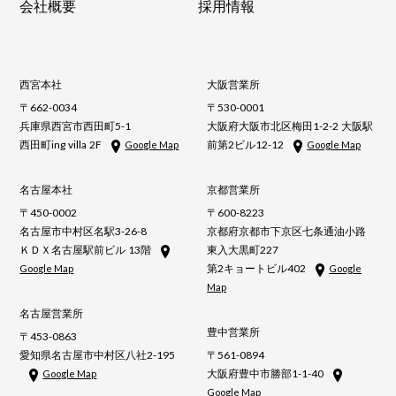
会社概要
採用情報
西宮本社
大阪営業所
〒662-0034
〒530-0001
兵庫県西宮市西田町5-1
大阪府大阪市北区梅田1-2-2 大阪駅
西田町ing villa 2F
前第2ビル12-12
Google Map
Google Map
名古屋本社
京都営業所
〒450-0002
〒600-8223
名古屋市中村区名駅3-26-8
京都府京都市下京区七条通油小路
ＫＤＸ名古屋駅前ビル 13階
東入大黒町227
第2キョートビル402
Google Map
Google
Map
名古屋営業所
豊中営業所
〒453-0863
愛知県名古屋市中村区八社2-195
〒561-0894
大阪府豊中市勝部1-1-40
Google Map
Google Map