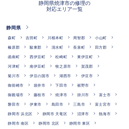
静岡県焼津市の修理の
対応エリア一覧
静岡県
森町
吉田町
川根本町
周智郡
小山町
榛原郡
駿東郡
清水町
長泉町
田方郡
函南町
西伊豆町
松崎町
東伊豆町
河津町
南伊豆町
牧之原市
賀茂郡
菊川市
伊豆の国市
湖西市
伊豆市
御前崎市
袋井市
下田市
裾野市
御殿場市
藤枝市
焼津市
掛川市
富士市
磐田市
伊東市
島田市
三島市
富士宮市
静岡市 浜北区
静岡市 天竜区
沼津市
熱海市
静岡市 南区
静岡市 北区
静岡市 東区