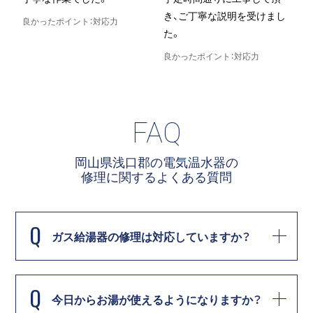
き、ご丁寧な説明を受けまし
た。
ント：対応力
た。
良かったポイント：評
良かったポイント：対応力
FAQ
岡山県浅口郡の電気温水器の
修理に関する
よくある質問
Q
ガス給湯器の修理は対応していますか？
Q
今日からお湯が使えるようになりますか？