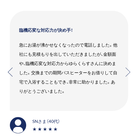
！
お願いして良かったです！
たので電話しました。他
エコキュートを使用していました
ただきましたが、金額面
したいことをお伝えするとすぐに
ゆらくらすさんに決めま
れました。高いものを売りつけら
ヒーターをお借りして自
と少し心配でしたが、エスジーさ
非常に助かりました。あ
かったです。笑
SMさま（30代）
★★★★★