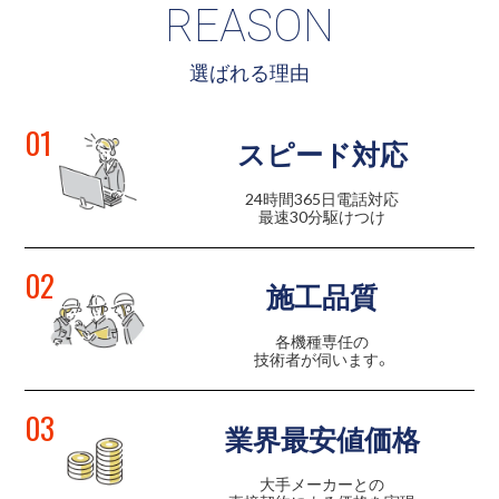
REASON
選ばれる理由
01
スピード対応
24時間365日電話対応
最速30分駆けつけ
02
施工品質
各機種専任の
技術者が伺います。
03
業界最安値価格
大手メーカーとの