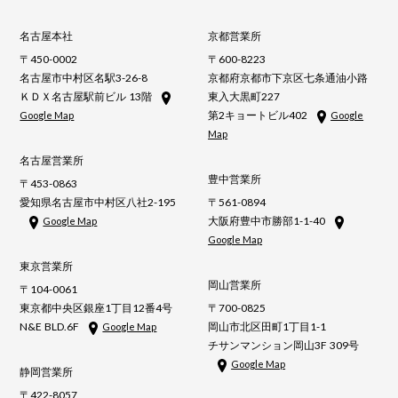
名古屋本社
京都営業所
〒450-0002
〒600-8223
名古屋市中村区名駅3-26-8
京都府京都市下京区七条通油小路
ＫＤＸ名古屋駅前ビル 13階
東入大黒町227
第2キョートビル402
Google Map
Google
Map
名古屋営業所
豊中営業所
〒453-0863
愛知県名古屋市中村区八社2-195
〒561-0894
大阪府豊中市勝部1-1-40
Google Map
Google Map
東京営業所
岡山営業所
〒104-0061
東京都中央区銀座1丁目12番4号
〒700-0825
N&E BLD.6F
岡山市北区田町1丁目1-1
Google Map
チサンマンション岡山3F 309号
Google Map
静岡営業所
〒422-8057