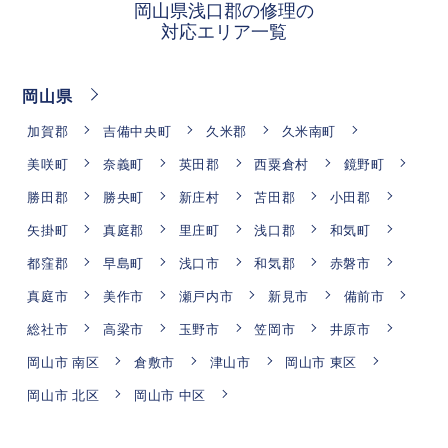
岡山県浅口郡の修理の
対応エリア一覧
岡山県
加賀郡
吉備中央町
久米郡
久米南町
美咲町
奈義町
英田郡
西粟倉村
鏡野町
勝田郡
勝央町
新庄村
苫田郡
小田郡
矢掛町
真庭郡
里庄町
浅口郡
和気町
都窪郡
早島町
浅口市
和気郡
赤磐市
真庭市
美作市
瀬戸内市
新見市
備前市
総社市
高梁市
玉野市
笠岡市
井原市
岡山市 南区
倉敷市
津山市
岡山市 東区
岡山市 北区
岡山市 中区