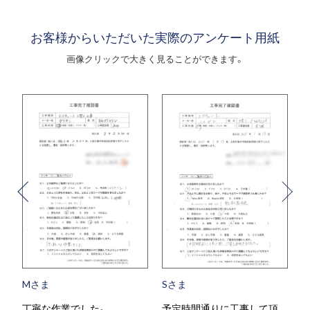
お客様からいただいた実際のアンケート用紙
画像クリックで大きく見ることができます。
Sさま
Tさま
でした。
予定時間通りに工事して頂
当日対応がとても