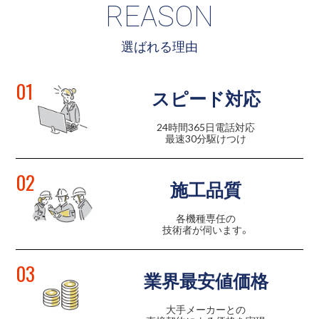
REASON
選ばれる理由
01
スピード対応
24時間365日電話対応
最速30分駆けつけ
02
施工品質
各機種専任の
技術者が伺います。
03
業界最安値価格
大手メーカーとの