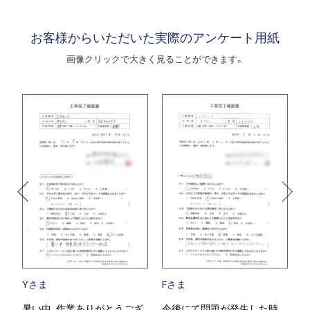
お客様からいただいた実際のアンケート用紙
画像クリックで大きく見ることができます。
Yさま
Fさま
し
暑い中、作業ありがとうござ
今後にて問題が発生した時