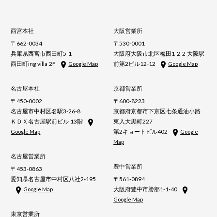
西宮本社
大阪営業所
〒662-0034
〒530-0001
兵庫県西宮市西田町5-1
大阪府大阪市北区梅田1-2-2 大阪駅
西田町ing villa 2F
前第2ビル12-12
Google Map
Google Map
名古屋本社
京都営業所
〒450-0002
〒600-8223
名古屋市中村区名駅3-26-8
京都府京都市下京区七条通油小路
ＫＤＸ名古屋駅前ビル 13階
東入大黒町227
第2キョートビル402
Google Map
Google
Map
名古屋営業所
豊中営業所
〒453-0863
愛知県名古屋市中村区八社2-195
〒561-0894
大阪府豊中市勝部1-1-40
Google Map
Google Map
東京営業所