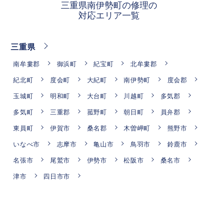
三重県南伊勢町の修理の
対応エリア一覧
三重県
南牟婁郡
御浜町
紀宝町
北牟婁郡
紀北町
度会町
大紀町
南伊勢町
度会郡
玉城町
明和町
大台町
川越町
多気郡
多気町
三重郡
菰野町
朝日町
員弁郡
東員町
伊賀市
桑名郡
木曽岬町
熊野市
いなべ市
志摩市
亀山市
鳥羽市
鈴鹿市
名張市
尾鷲市
伊勢市
松阪市
桑名市
津市
四日市市