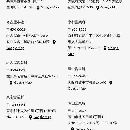
兵庫県西宮市西田町5-1
大阪府大阪市北区梅田1-2-2 大阪駅
西田町ing villa 2F
前第2ビル12-12
Google Map
Google Map
名古屋本社
京都営業所
〒450-0002
〒600-8223
名古屋市中村区名駅3-26-8
京都府京都市下京区七条通油小路
ＫＤＸ名古屋駅前ビル 13階
東入大黒町227
第2キョートビル402
Google Map
Google
Map
名古屋営業所
豊中営業所
〒453-0863
愛知県名古屋市中村区八社2-195
〒561-0894
大阪府豊中市勝部1-1-40
Google Map
Google Map
東京営業所
岡山営業所
〒104-0061
東京都中央区銀座1丁目12番4号
〒700-0825
N&E BLD.6F
岡山市北区田町1丁目1-1
Google Map
チサンマンション岡山3F 309号
Google Map