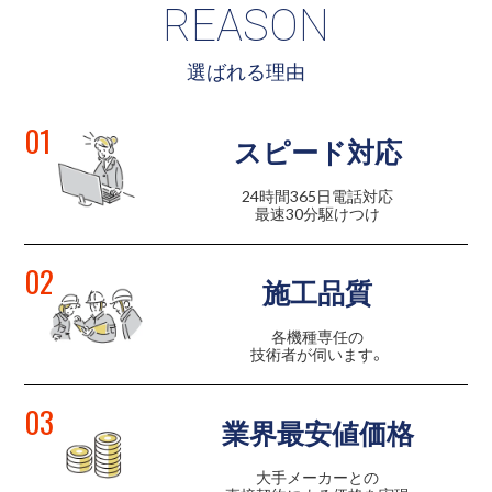
REASON
選ばれる理由
01
スピード対応
24時間365日電話対応
最速30分駆けつけ
02
施工品質
各機種専任の
技術者が伺います。
03
業界最安値価格
大手メーカーとの