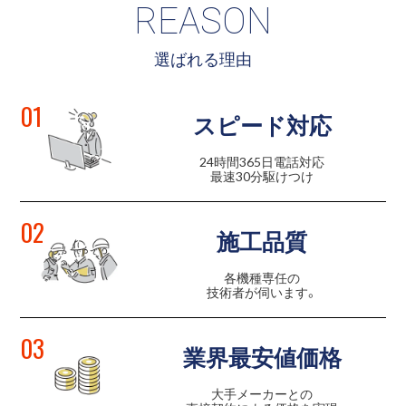
REASON
選ばれる理由
01
スピード対応
24時間365日電話対応
最速30分駆けつけ
02
施工品質
各機種専任の
技術者が伺います。
03
業界最安値価格
大手メーカーとの