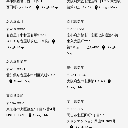
兵庫県西宮市西田町5-1
大阪府大阪市北区梅田1-2-2 大阪駅
西田町ing villa 2F
前第2ビル12-12
Google Map
Google Map
名古屋本社
京都営業所
〒450-0002
〒600-8223
名古屋市中村区名駅3-26-8
京都府京都市下京区七条通油小路
ＫＤＸ名古屋駅前ビル 13階
東入大黒町227
第2キョートビル402
Google Map
Google
Map
名古屋営業所
豊中営業所
〒453-0863
愛知県名古屋市中村区八社2-195
〒561-0894
大阪府豊中市勝部1-1-40
Google Map
Google Map
東京営業所
岡山営業所
〒104-0061
東京都中央区銀座1丁目12番4号
〒700-0825
N&E BLD.6F
岡山市北区田町1丁目1-1
Google Map
チサンマンション岡山3F 309号
Google Map