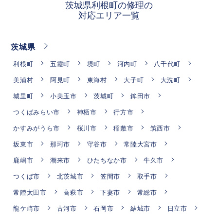
茨城県利根町の修理の
対応エリア一覧
茨城県
利根町
五霞町
境町
河内町
八千代町
美浦村
阿見町
東海村
大子町
大洗町
城里町
小美玉市
茨城町
鉾田市
つくばみらい市
神栖市
行方市
かすみがうら市
桜川市
稲敷市
筑西市
坂東市
那珂市
守谷市
常陸大宮市
鹿嶋市
潮来市
ひたちなか市
牛久市
つくば市
北茨城市
笠間市
取手市
常陸太田市
高萩市
下妻市
常総市
龍ケ崎市
古河市
石岡市
結城市
日立市