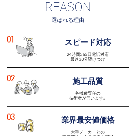
REASON
選ばれる理由
01
スピード対応
24時間365日電話対応
最速30分駆けつけ
02
施工品質
各機種専任の
技術者が伺います。
03
業界最安値価格
大手メーカーとの