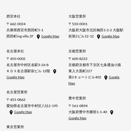
西宮本社
大阪営業所
〒662-0034
〒530-0001
兵庫県西宮市西田町5-1
大阪府大阪市北区梅田1-2-2 大阪駅
西田町ing villa 2F
前第2ビル12-12
Google Map
Google Map
名古屋本社
京都営業所
〒450-0002
〒600-8223
名古屋市中村区名駅3-26-8
京都府京都市下京区七条通油小路
ＫＤＸ名古屋駅前ビル 13階
東入大黒町227
第2キョートビル402
Google Map
Google
Map
名古屋営業所
豊中営業所
〒453-0863
愛知県名古屋市中村区八社2-195
〒561-0894
大阪府豊中市勝部1-1-40
Google Map
Google Map
東京営業所