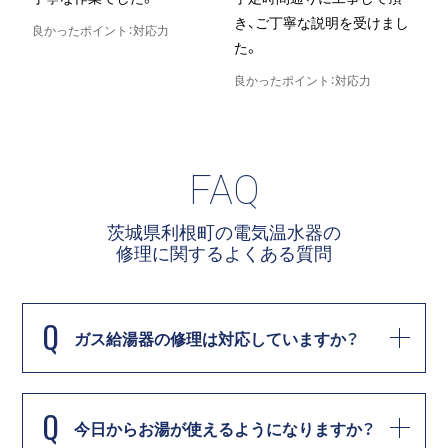
き、ご丁寧な説明を受けまし
良かったポイント：対応力
た。
良
良かったポイント：対応力
FAQ
茨城県利根町の電気温水器の
修理に関する
よくある質問
Q
ガス給湯器の修理は対応していますか？
Q
今日からお湯が使えるようになりますか？