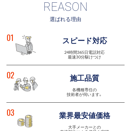
REASON
選ばれる理由
01
スピード対応
24時間365日電話対応
最速30分駆けつけ
02
施工品質
各機種専任の
技術者が伺います。
03
業界最安値価格
大手メーカーとの