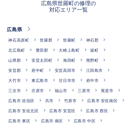
広島県世羅町の修理の
対応エリア一覧
広島県
神石高原町
世羅郡
世羅町
神石郡
北広島町
豊田郡
大崎上島町
坂町
山県郡
安芸太田町
海田町
熊野町
安芸郡
府中町
安芸高田市
江田島市
大竹市
東広島市
廿日市市
府中市
三次市
庄原市
福山市
三原市
尾道市
広島市 佐伯区
呉市
竹原市
広島市 安佐南区
広島市 安佐北区
広島市 安芸区
広島市 西区
広島市 東区
広島市 南区
広島市 中区