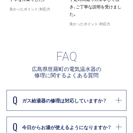
き、ご丁寧な説明を受けまし
良かったポイント：対応力
た。
良
良かったポイント：対応力
FAQ
広島県世羅町の電気温水器の
修理に関する
よくある質問
Q
ガス給湯器の修理は対応していますか？
Q
今日からお湯が使えるようになりますか？