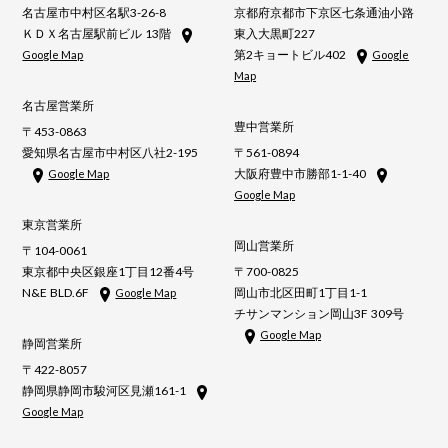
名古屋市中村区名駅3-26-8
京都府京都市下京区七条通油小路
ＫＤＸ名古屋駅前ビル 13階
東入大黒町227
第2キョートビル402
Google Map
Google
Map
名古屋営業所
豊中営業所
〒453-0863
愛知県名古屋市中村区八社2-195
〒561-0894
大阪府豊中市勝部1-1-40
Google Map
Google Map
東京営業所
岡山営業所
〒104-0061
東京都中央区銀座1丁目12番4号
〒700-0825
N&E BLD.6F
岡山市北区田町1丁目1-1
Google Map
チサンマンション岡山3F 309号
Google Map
静岡営業所
〒422-8057
静岡県静岡市駿河区見瀬161-1
Google Map