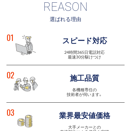
REASON
選ばれる理由
01
スピード対応
24時間365日電話対応
最速30分駆けつけ
02
施工品質
各機種専任の
技術者が伺います。
03
業界最安値価格
大手メーカーとの