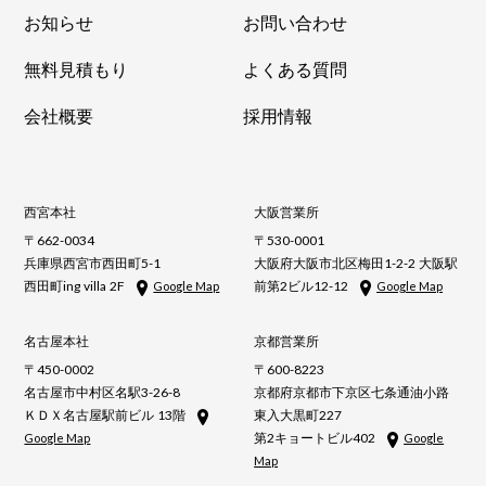
お知らせ
お問い合わせ
無料見積もり
よくある質問
会社概要
採用情報
西宮本社
大阪営業所
〒662-0034
〒530-0001
兵庫県西宮市西田町5-1
大阪府大阪市北区梅田1-2-2 大阪駅
西田町ing villa 2F
前第2ビル12-12
Google Map
Google Map
名古屋本社
京都営業所
〒450-0002
〒600-8223
名古屋市中村区名駅3-26-8
京都府京都市下京区七条通油小路
ＫＤＸ名古屋駅前ビル 13階
東入大黒町227
第2キョートビル402
Google Map
Google
Map