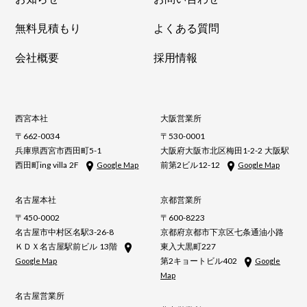
無料見積もり
よくある質問
会社概要
採用情報
西宮本社
大阪営業所
〒662-0034
〒530-0001
兵庫県西宮市西田町5-1
大阪府大阪市北区梅田1-2-2 大阪駅
西田町ing villa 2F
前第2ビル12-12
Google Map
Google Map
名古屋本社
京都営業所
〒450-0002
〒600-8223
名古屋市中村区名駅3-26-8
京都府京都市下京区七条通油小路
ＫＤＸ名古屋駅前ビル 13階
東入大黒町227
第2キョートビル402
Google Map
Google
Map
名古屋営業所