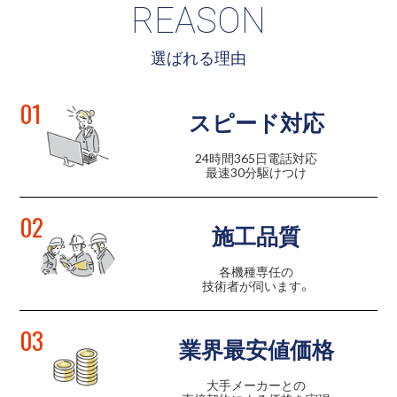
REASON
選ばれる理由
01
スピード対応
24時間365日電話対応
最速30分駆けつけ
02
施工品質
各機種専任の
技術者が伺います。
03
業界最安値価格
大手メーカーとの