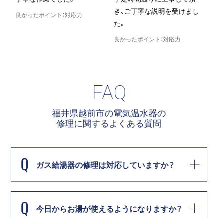
き、ご丁寧な説明を受けまし
良かったポイント：対応力
た。
良
良かったポイント：対応力
FAQ
福井県越前市の電気温水器の
修理に関する
よくある質問
Q
ガス給湯器の修理は対応していますか？
Q
今日からお湯が使えるようになりますか？