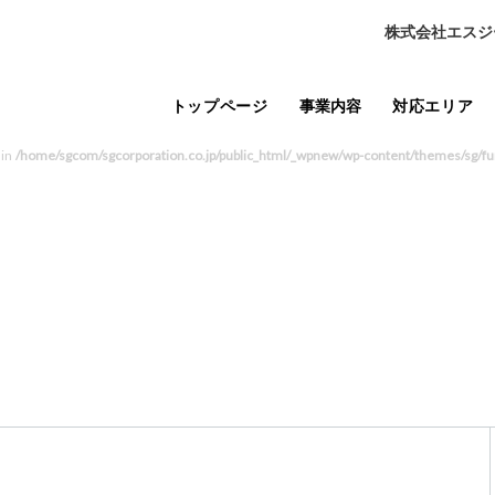
株式会社エスジ
トップページ
事業内容
対応エリア
 in
/home/sgcom/sgcorporation.co.jp/public_html/_wpnew/wp-content/themes/sg/fu