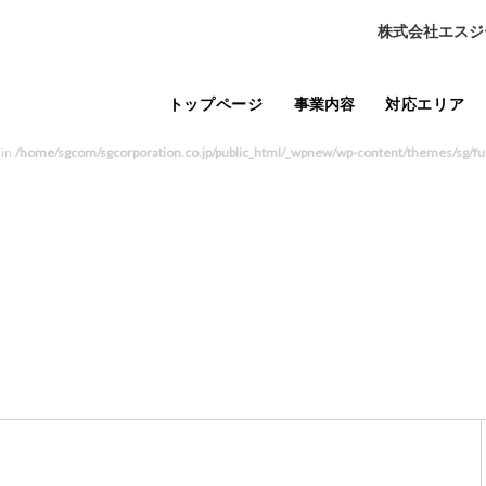
株式会社エスジ
トップページ
事業内容
対応エリア
 in
/home/sgcom/sgcorporation.co.jp/public_html/_wpnew/wp-content/themes/sg/fu