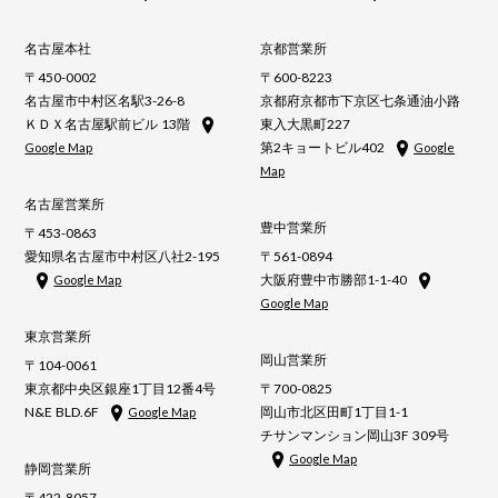
名古屋本社
京都営業所
〒450-0002
〒600-8223
名古屋市中村区名駅3-26-8
京都府京都市下京区七条通油小路
ＫＤＸ名古屋駅前ビル 13階
東入大黒町227
第2キョートビル402
Google Map
Google
Map
名古屋営業所
豊中営業所
〒453-0863
愛知県名古屋市中村区八社2-195
〒561-0894
大阪府豊中市勝部1-1-40
Google Map
Google Map
東京営業所
岡山営業所
〒104-0061
東京都中央区銀座1丁目12番4号
〒700-0825
N&E BLD.6F
岡山市北区田町1丁目1-1
Google Map
チサンマンション岡山3F 309号
Google Map
静岡営業所
〒422-8057