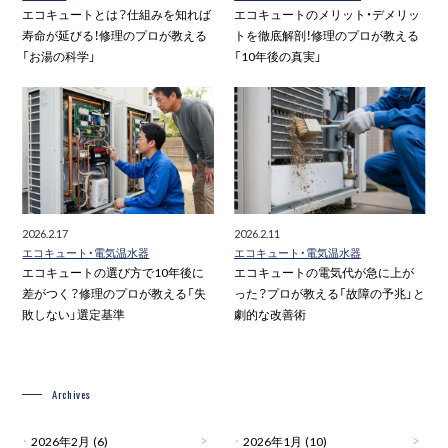
エコキュートとは？仕組みを知れば
エコキュートのメリット・デメリッ
寿命が延びる！修理のプロが教える
トを徹底解剖！修理のプロが教える
「お湯の科学」
「10年後の真実」
2026.2.17
2026.2.11
エコキュート・電気温水器
エコキュート・電気温水器
エコキュートの選び方で10年後に
エコキュートの電気代が急に上が
差がつく？修理のプロが教える「失
った？プロが教える「故障の予兆」と
敗しない」選定基準
劇的な改善術
Archives
2026年2月
(6)
2026年1月
(10)