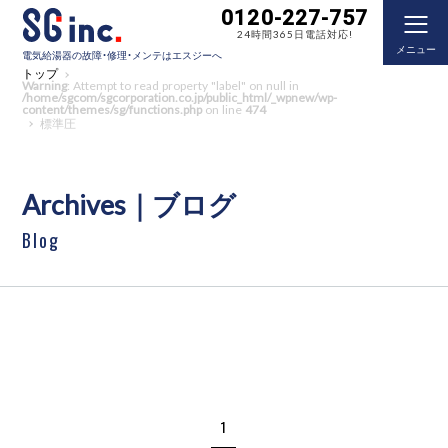
0120-227-757
24時間365日電話対応!
メニュー
電気給湯器の故障・修理・メンテはエスジーへ
トップ
Warning
: Attempt to read property "label" on null in
/home/sgcom/sgcorporation.co.jp/public_html/_wpnew/wp-
content/themes/sg/functions.php
on line
474
標準圧
Archives｜ブログ
Blog
1